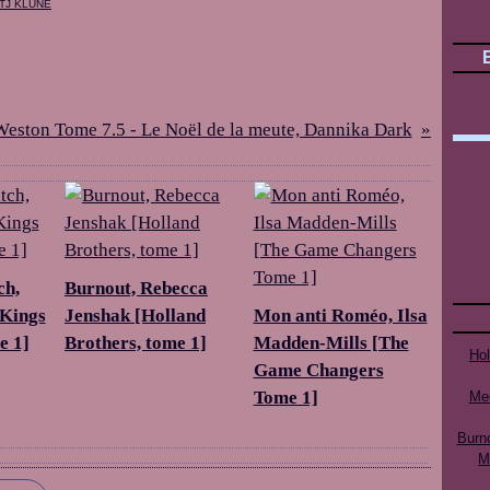
TJ KLUNE
eston Tome 7.5 - Le Noël de la meute, Dannika Dark
ch,
Burnout, Rebecca
[Kings
Jenshak [Holland
Mon anti Roméo, Ilsa
e 1]
Brothers, tome 1]
Madden-Mills [The
Ho
Game Changers
Tome 1]
Mee
Burn
M