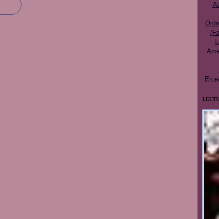
Ac
Ordr
(Fa
L
Ames
En e
LECTU