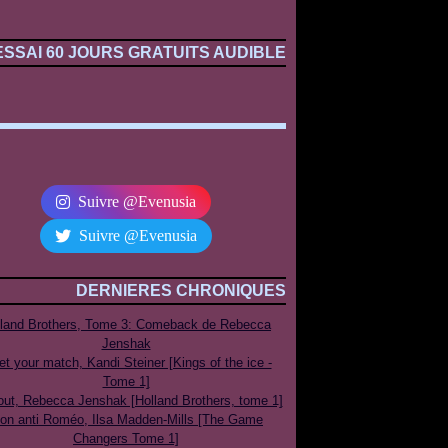
ESSAI 60 JOURS GRATUITS AUDIBLE
Suivre @Evenusia
Suivre @Evenusia
DERNIERES CHRONIQUES
lland Brothers, Tome 3: Comeback de Rebecca
Jenshak
t your match, Kandi Steiner [Kings of the ice -
Tome 1]
out, Rebecca Jenshak [Holland Brothers, tome 1]
on anti Roméo, Ilsa Madden-Mills [The Game
Changers Tome 1]