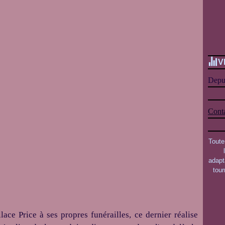
V
Depui
Conta
Toute
adapt
tou
ce Price à ses propres funérailles, ce dernier réalise