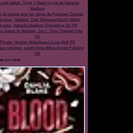
cord parfait, Tome 1:Made for me de Natasha
Madison
e de lecture pour les séries de Penelope Douglas
ll Away, Hellbent, Dark Romance/Devil's Night)
e paria, Natasha Madison [Something So' #3]
 soeurs et destinée, Jen L. Grey [Twisted Fate
#1]
Piégée, Heather Hildenbrand [Lone Wolf #2]
aux sombres, Loreth Anne White [Angie Pallorino
#3]
RE EN COURS