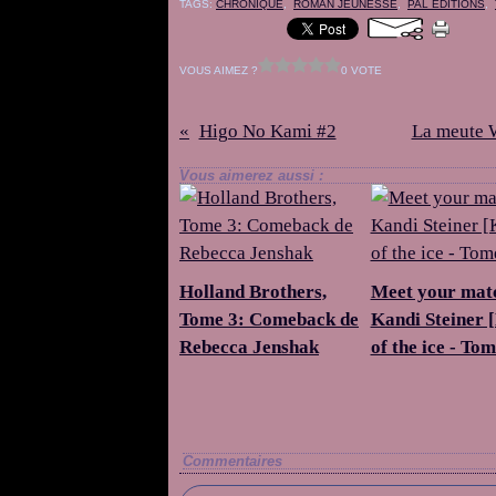
TAGS:
CHRONIQUE
,
ROMAN JEUNESSE
,
PAL EDITIONS
,
VOUS AIMEZ ?
0 VOTE
Higo No Kami #2
La meute W
Vous aimerez aussi :
Holland Brothers,
Meet your mat
Tome 3: Comeback de
Kandi Steiner 
Rebecca Jenshak
of the ice - Tom
Commentaires