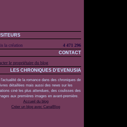
ISITEURS
s la création
4 471 296
CONTACT
cter le propriétaire du blog
LES CHRONIQUES D'EVENUSIA
 l'actualité de la romance dans des chroniques de
livres détaillées mais aussi des news sur les
ations ciné les plus attendues, des coulisses des
rnages aux premières images en avant-première.
Accueil du blog
Créer un blog avec CanalBlog