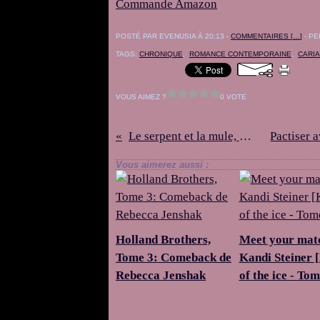
Commande Amazon
POSTÉ PAR EVENUSIA À 20:13 -
COMMENTAIRES [
…
]
- PE
TAGS:
CHRONIQUE
,
ROMANCE CONTEMPORAINE
,
CARI
VOUS AIMEZ ?
0 VOTE
Le serpent et la mule, Marina M.L.
Vous aimerez aussi :
Holland Brothers,
Meet your mat
Tome 3: Comeback de
Kandi Steiner 
Rebecca Jenshak
of the ice - Tom