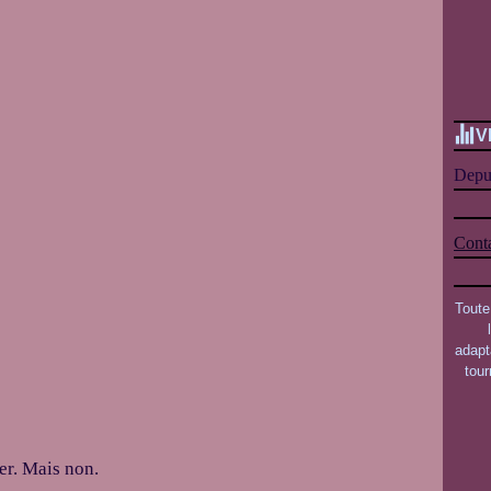
V
Depui
Conta
Toute
adapt
tou
er. Mais non.