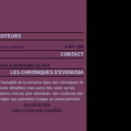
ISITEURS
s la création
4 471 289
CONTACT
cter le propriétaire du blog
LES CHRONIQUES D'EVENUSIA
 l'actualité de la romance dans des chroniques de
livres détaillées mais aussi des news sur les
ations ciné les plus attendues, des coulisses des
rnages aux premières images en avant-première.
Accueil du blog
Créer un blog avec CanalBlog