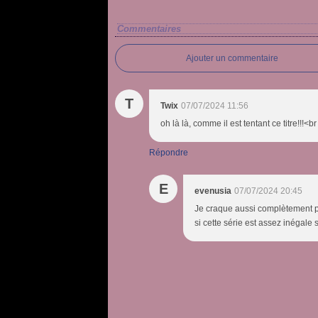
Commentaires
Ajouter un commentaire
T
Twix
07/07/2024 11:56
oh là là, comme il est tentant ce titre!!!<
Répondre
E
evenusia
07/07/2024 20:45
Je craque aussi complètement p
si cette série est assez inégale