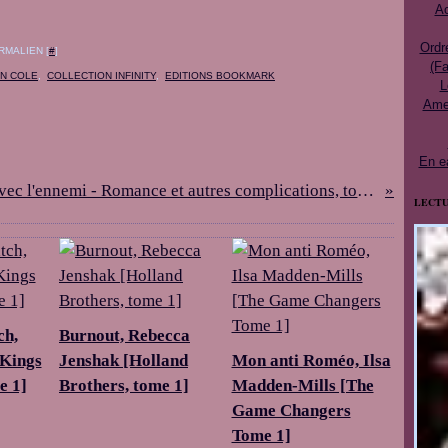
Ac
Ordr
RMALIEN [
#
]
(Fa
AN COLE
,
COLLECTION INFINITY
,
EDITIONS BOOKMARK
L
Ames
En e
Pactiser avec l'ennemi - Romance et autres complications, tome 1, Lauren Landisch
LECTU
ch,
Burnout, Rebecca
[Kings
Jenshak [Holland
Mon anti Roméo, Ilsa
e 1]
Brothers, tome 1]
Madden-Mills [The
Game Changers
Tome 1]