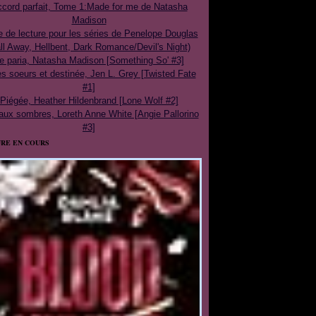
cord parfait, Tome 1:Made for me de Natasha
Madison
e de lecture pour les séries de Penelope Douglas
ll Away, Hellbent, Dark Romance/Devil's Night)
e paria, Natasha Madison [Something So' #3]
 soeurs et destinée, Jen L. Grey [Twisted Fate
#1]
Piégée, Heather Hildenbrand [Lone Wolf #2]
aux sombres, Loreth Anne White [Angie Pallorino
#3]
RE EN COURS