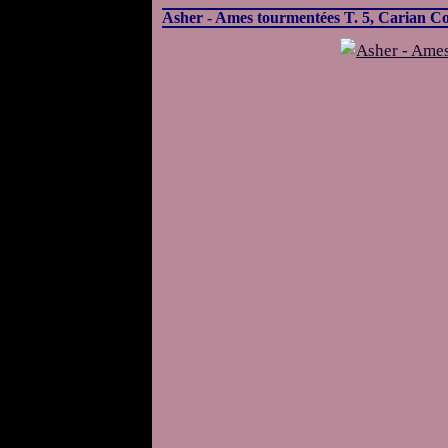
Asher - Ames tourmentées T. 5, Carian Co