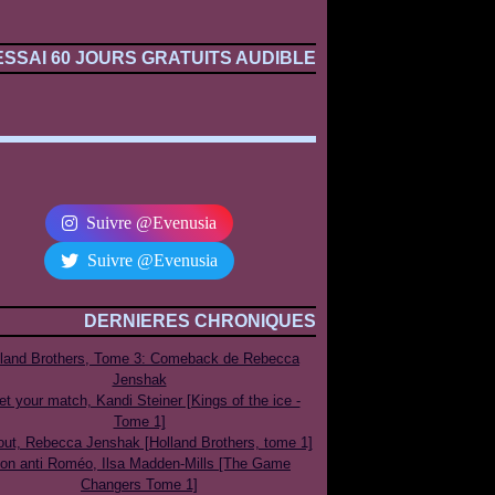
ESSAI 60 JOURS GRATUITS AUDIBLE
Suivre @Evenusia
Suivre @Evenusia
DERNIERES CHRONIQUES
lland Brothers, Tome 3: Comeback de Rebecca
Jenshak
t your match, Kandi Steiner [Kings of the ice -
Tome 1]
out, Rebecca Jenshak [Holland Brothers, tome 1]
on anti Roméo, Ilsa Madden-Mills [The Game
Changers Tome 1]