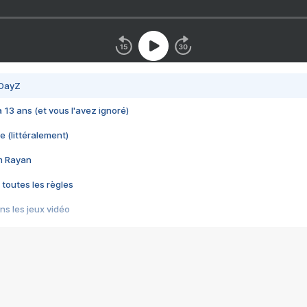
 DayZ
 a 13 ans (et vous l'avez ignoré)
e (littéralement)
im Rayan
 toutes les règles
s les jeux vidéo
us choquant de Rockstar ? - Le scandale BULLY
e plus moche de Steam
du RÊVE tourne au CAUCHEMAR