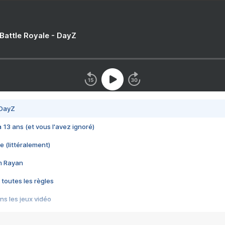
 Battle Royale - DayZ
 DayZ
 a 13 ans (et vous l'avez ignoré)
e (littéralement)
im Rayan
 toutes les règles
s les jeux vidéo
us choquant de Rockstar ? - Le scandale BULLY