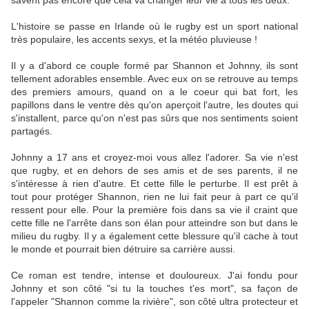
savent pas encore que cela va changer leur vie à tous les deux.
L'histoire se passe en Irlande où le rugby est un sport national
très populaire, les accents sexys, et la météo pluvieuse !
Il y a d'abord ce couple formé par Shannon et Johnny, ils sont
tellement adorables ensemble. Avec eux on se retrouve au temps
des premiers amours, quand on a le coeur qui bat fort, les
papillons dans le ventre dès qu'on aperçoit l'autre, les doutes qui
s'installent, parce qu'on n'est pas sûrs que nos sentiments soient
partagés.
Johnny a 17 ans et croyez-moi vous allez l'adorer. Sa vie n'est
que rugby, et en dehors de ses amis et de ses parents, il ne
s'intéresse à rien d'autre. Et cette fille le perturbe. Il est prêt à
tout pour protéger Shannon, rien ne lui fait peur à part ce qu'il
ressent pour elle. Pour la première fois dans sa vie il craint que
cette fille ne l'arrête dans son élan pour atteindre son but dans le
milieu du rugby. Il y a également cette blessure qu'il cache à tout
le monde et pourrait bien détruire sa carrière aussi.
Ce roman est tendre, intense et douloureux. J'ai fondu pour
Johnny et son côté "si tu la touches t'es mort", sa façon de
l'appeler "Shannon comme la rivière", son côté ultra protecteur et