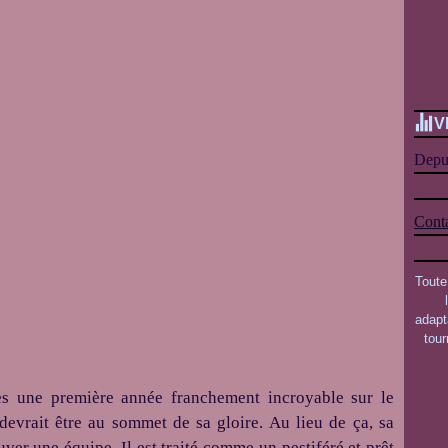
V
Depui
Conta
Toute
adapt
tou
ès une première année franchement incroyable sur le
 devrait être au sommet de sa gloire. Au lieu de ça, sa
ver une équipe. Il est traité comme un pestiféré et prêt