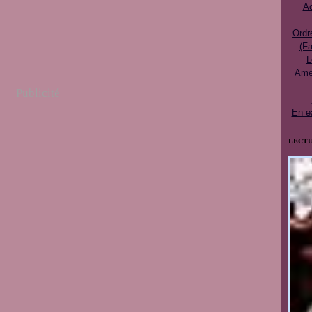
Ac
Ordr
(Fa
L
Ames
Publicité
En e
LECTU