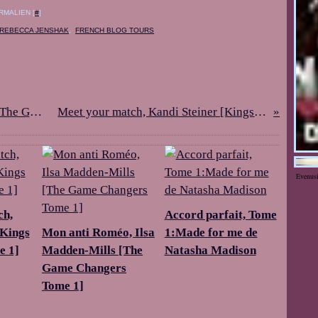
RMALIEN [
#
]
REBECCA JENSHAK
,
FRENCH BLOG TOURS
Mon anti Roméo, Ilsa Madden-Mills [The Game Changers Tome 1]
Meet your match, Kandi Steiner [Kings of the ice - Tome 1]
Evenus
ch,
Accord parfait, Tome
[Kings
Mon anti Roméo, Ilsa
1:Made for me de
e 1]
Madden-Mills [The
Natasha Madison
Game Changers
Tome 1]