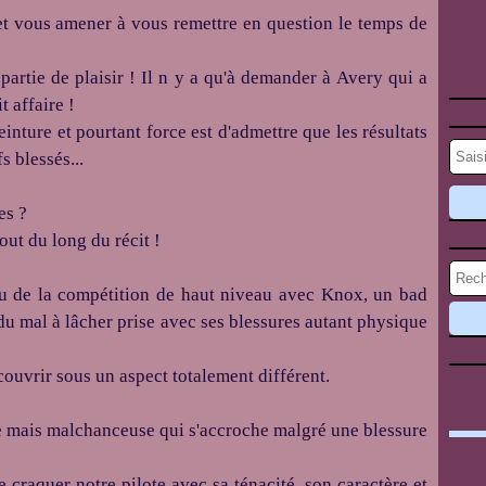
 et vous amener à vous remettre en question le temps de
partie de plaisir ! Il n y a qu'à demander à Avery qui a
t affaire !
inture et pourtant force est d'admettre que les résultats
s blessés...
es ?
out du long du récit !
eu de la compétition de haut niveau avec Knox, un bad
 du mal à lâcher prise avec ses blessures autant physique
écouvrir sous un aspect totalement différent.
e mais malchanceuse qui s'accroche malgré une blessure
e craquer notre pilote avec sa ténacité, son caractère et