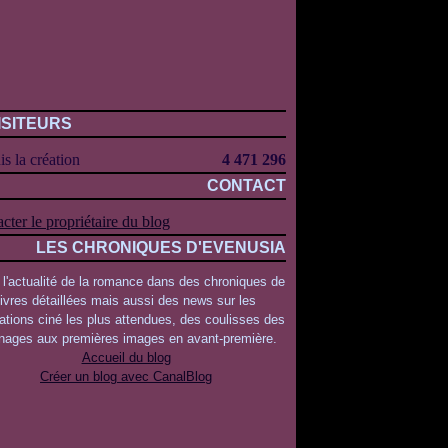
ISITEURS
s la création
4 471 296
CONTACT
cter le propriétaire du blog
LES CHRONIQUES D'EVENUSIA
 l'actualité de la romance dans des chroniques de
livres détaillées mais aussi des news sur les
ations ciné les plus attendues, des coulisses des
rnages aux premières images en avant-première.
Accueil du blog
Créer un blog avec CanalBlog