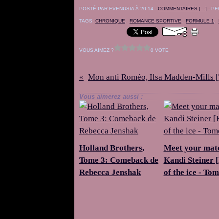
POSTÉ PAR EVENUSIA À 20:14 -
COMMENTAIRES [
…
]
- PE
TAGS:
CHRONIQUE
,
ROMANCE SPORTIVE
,
FORMULE 1
,
VOUS AIMEZ ?
0 VOTE
Vous aimerez aussi :
Holland Brothers,
Meet your mat
Tome 3: Comeback de
Kandi Steiner 
Rebecca Jenshak
of the ice - Tom