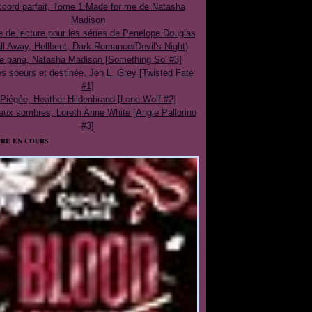
cord parfait, Tome 1:Made for me de Natasha
Madison
e de lecture pour les séries de Penelope Douglas
ll Away, Hellbent, Dark Romance/Devil's Night)
e paria, Natasha Madison [Something So' #3]
 soeurs et destinée, Jen L. Grey [Twisted Fate
#1]
Piégée, Heather Hildenbrand [Lone Wolf #2]
aux sombres, Loreth Anne White [Angie Pallorino
#3]
RE EN COURS