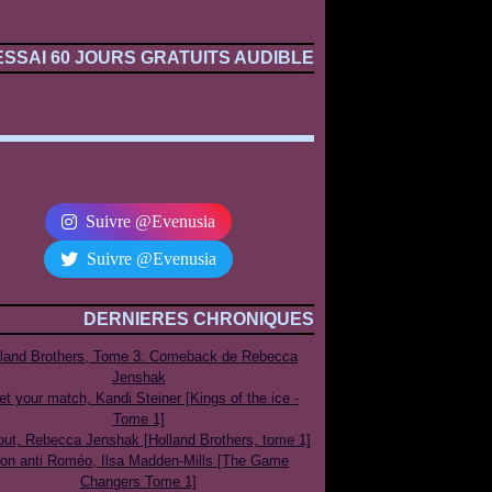
ESSAI 60 JOURS GRATUITS AUDIBLE
Suivre @Evenusia
Suivre @Evenusia
DERNIERES CHRONIQUES
lland Brothers, Tome 3: Comeback de Rebecca
Jenshak
t your match, Kandi Steiner [Kings of the ice -
Tome 1]
out, Rebecca Jenshak [Holland Brothers, tome 1]
on anti Roméo, Ilsa Madden-Mills [The Game
Changers Tome 1]