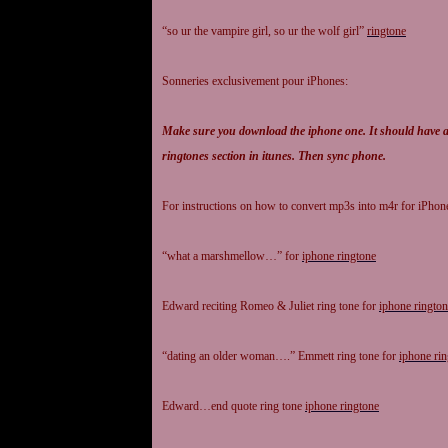
“so ur the vampire girl, so ur the wolf girl”
ringtone
Sonneries exclusivement pour iPhones:
Make sure you download the iphone one. It should have a m
ringtones section in itunes. Then sync phone.
For instructions on how to convert mp3s into m4r for iPho
“what a marshmellow…” for
iphone ringtone
Edward reciting Romeo & Juliet ring tone for
iphone ringto
“dating an older woman….” Emmett ring tone for
iphone ri
Edward…end quote ring tone
iphone ringtone