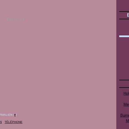
Publicité
Ho
Mee
RMALIEN [
#
]
Burn
M
ES
,
TÉLÉPHONE