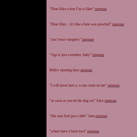
“Dear Alice when I’m w/Jake”
ringtone
“Dear Alice…it’s like a hole was punched”
ringtone
“can’t trust vampires”
ringtone
“Age is just a number, baby”
ringtone
Bella’s opening lines
ringtone
“I will never hurt u, u can count on me”
ringtone
“as soon as you let the dog out” Alice
ringtone
“this may hurt just a little” Jane
ringtone
“where have u been loca”
ringtone