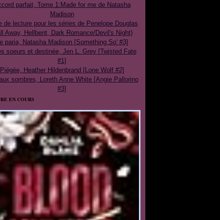
cord parfait, Tome 1:Made for me de Natasha
Madison
e de lecture pour les séries de Penelope Douglas
ll Away, Hellbent, Dark Romance/Devil's Night)
e paria, Natasha Madison [Something So' #3]
 soeurs et destinée, Jen L. Grey [Twisted Fate
#1]
Piégée, Heather Hildenbrand [Lone Wolf #2]
aux sombres, Loreth Anne White [Angie Pallorino
#3]
RE EN COURS