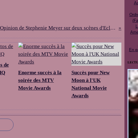
Ac
Ordr
(Fa
L
Opinion de Stephenie Meyer sur deux scènes d'Eclipse
Ames
En e
LECTU
s de
HQ
Enorme succès à la
Succès pour New
soirée des MTV
Moon à l'UK
Movie Awards
National Movie
Awards