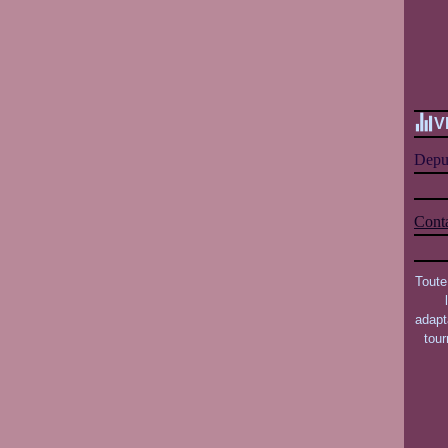
V
Depui
Conta
Toute
adapt
tou