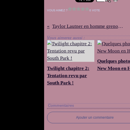
VOUS AIMEZ ?
0 VOTE
Taylor Lautner en homme grenouille
Vous aimerez aussi :
Quelques photo
Twilight chapitre 2:
New Moon en 
Tentation revu par
South Park !
Commentaires
Ajouter un commentaire