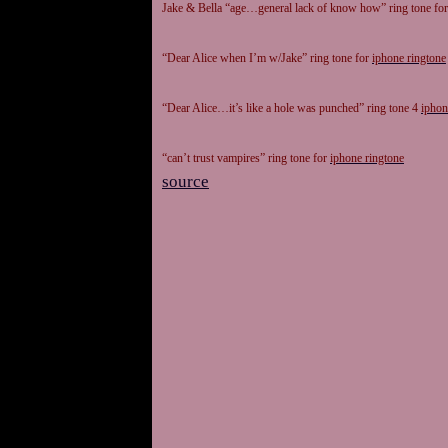
Jake & Bella “age…general lack of know how” ring tone fo
“Dear Alice when I’m w/Jake” ring tone for
iphone ringtone
“Dear Alice…it’s like a hole was punched” ring tone 4
iphon
“can’t trust vampires” ring tone for
iphone ringtone
source