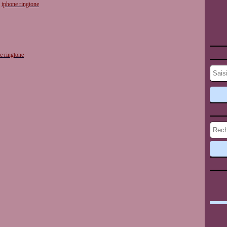
r
iphone ringtone
e ringtone