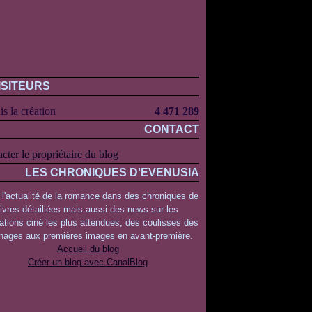
ISITEURS
s la création
4 471 289
CONTACT
cter le propriétaire du blog
LES CHRONIQUES D'EVENUSIA
 l'actualité de la romance dans des chroniques de
livres détaillées mais aussi des news sur les
ations ciné les plus attendues, des coulisses des
rnages aux premières images en avant-première.
Accueil du blog
Créer un blog avec CanalBlog