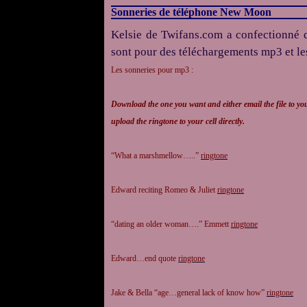
Sonneries de téléphone New Moon
Kelsie de Twifans.com a confectionné 
sont pour des téléchargements mp3 et l
Les sonneries pour mp3 :
Download the one you want and either email the file to yo
upload the ringtone to your cell directly.
“What a marshmellow…..”
ringtone
Edward reciting Romeo & Juliet
ringtone
“dating an older woman….” Emmett
ringtone
Edward…end quote
ringtone
Jake & Bella “age…general lack of know how”
ringtone