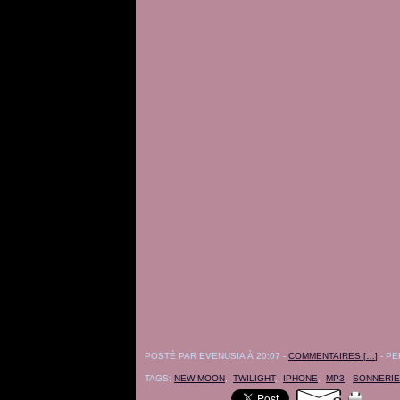
POSTÉ PAR EVENUSIA À 20:07 -
COMMENTAIRES [
…
]
- PE
TAGS:
NEW MOON
,
TWILIGHT
,
IPHONE
,
MP3
,
SONNERI