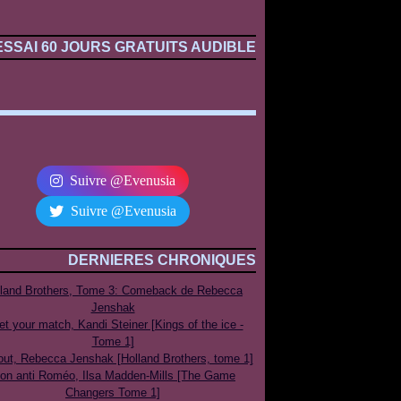
ESSAI 60 JOURS GRATUITS AUDIBLE
Suivre @Evenusia
Suivre @Evenusia
DERNIERES CHRONIQUES
lland Brothers, Tome 3: Comeback de Rebecca
Jenshak
t your match, Kandi Steiner [Kings of the ice -
Tome 1]
out, Rebecca Jenshak [Holland Brothers, tome 1]
on anti Roméo, Ilsa Madden-Mills [The Game
Changers Tome 1]