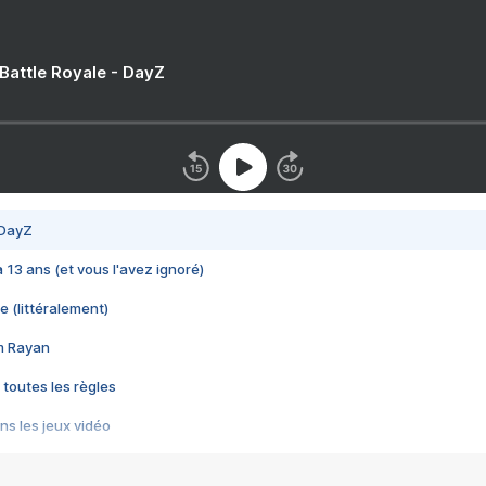
 Battle Royale - DayZ
 DayZ
 a 13 ans (et vous l'avez ignoré)
e (littéralement)
im Rayan
 toutes les règles
s les jeux vidéo
us choquant de Rockstar ? - Le scandale BULLY