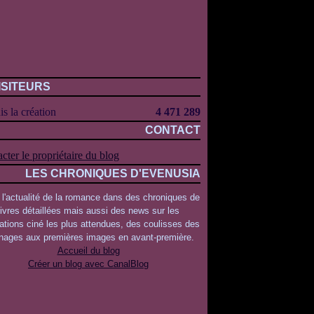
ISITEURS
s la création
4 471 289
CONTACT
cter le propriétaire du blog
LES CHRONIQUES D'EVENUSIA
 l'actualité de la romance dans des chroniques de
livres détaillées mais aussi des news sur les
ations ciné les plus attendues, des coulisses des
rnages aux premières images en avant-première.
Accueil du blog
Créer un blog avec CanalBlog