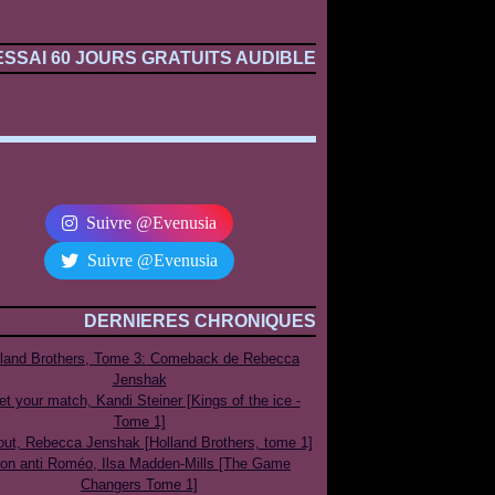
ESSAI 60 JOURS GRATUITS AUDIBLE
Suivre @Evenusia
Suivre @Evenusia
DERNIERES CHRONIQUES
lland Brothers, Tome 3: Comeback de Rebecca
Jenshak
t your match, Kandi Steiner [Kings of the ice -
Tome 1]
out, Rebecca Jenshak [Holland Brothers, tome 1]
on anti Roméo, Ilsa Madden-Mills [The Game
Changers Tome 1]