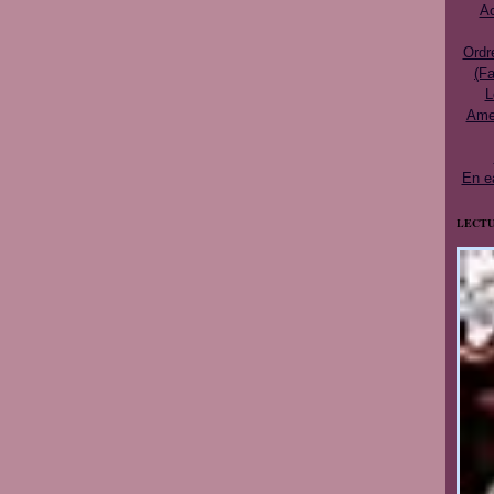
Ac
Ordr
(Fa
L
Ames
En e
LECTU