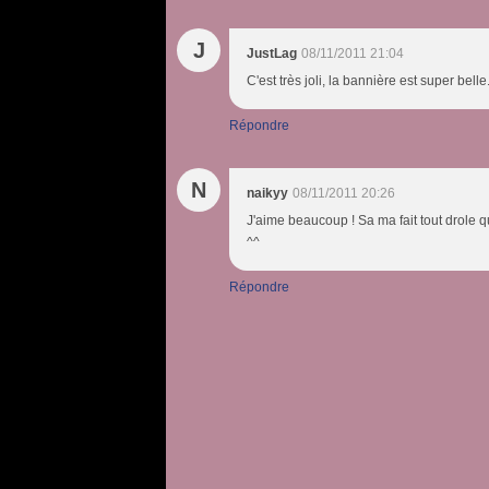
J
JustLag
08/11/2011 21:04
C'est très joli, la bannière est super belle
Répondre
N
naikyy
08/11/2011 20:26
J'aime beaucoup ! Sa ma fait tout drole qu
^^
Répondre