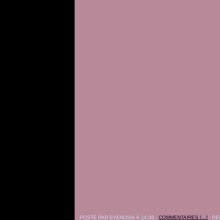
POSTÉ PAR EVENUSIA À 14:30 -
COMMENTAIRES [
…
]
- PE