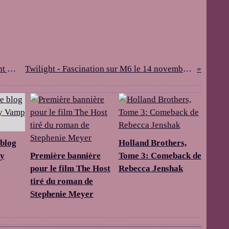
Nouvelle image de Jacob dans Twilight Chapitre 4 Révélation
Twilight - Fascination sur M6 le 14 novembre : Affiches et Spot TV
 blog
Holland Brothers,
by
Première bannière
Tome 3: Comeback de
pour le film The Host
Rebecca Jenshak
tiré du roman de
Stephenie Meyer