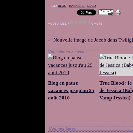
TAGS:
BLOG
,
BANNIÈRE
,
DÉCO
VOUS AIMEZ ?
0 VOTE
Vous aimerez aussi :
Blog en pause
True Blood : le
vacances jusqu'au 25
de Jessica (Ba
août 2010
Vamp Jessica)
Commentaires