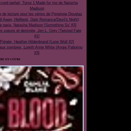
cord parfait, Tome 1:Made for me de Natasha
Madison
e de lecture pour les séries de Penelope Douglas
ll Away, Hellbent, Dark Romance/Devil's Night)
e paria, Natasha Madison [Something So' #3]
 soeurs et destinée, Jen L. Grey [Twisted Fate
#1]
Piégée, Heather Hildenbrand [Lone Wolf #2]
aux sombres, Loreth Anne White [Angie Pallorino
#3]
RE EN COURS