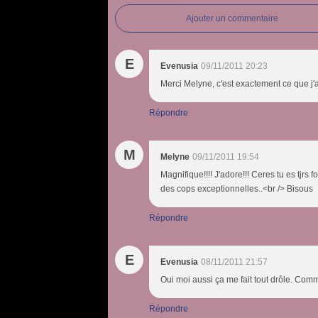
Ajouter un commentaire
E
Evenusia
09/11/2011 20:23
Merci Melyne, c'est exactement ce que j'a
Répondre
M
Melyne
09/11/2011 19:54
Magnifique!!!! J'adore!!! Ceres tu es tjrs
des cops exceptionnelles..<br /> Bisous
Répondre
E
Evenusia
08/11/2011 21:57
Oui moi aussi ça me fait tout drôle. Com
Répondre