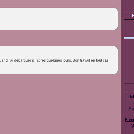
.
and j'ai débarquer ici après quelques jours. Bon travail en tout cas !
Ho
Mee
Burn
M