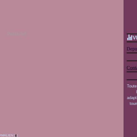
Publicité
V
Depui
Conta
Toute
adapt
tou
RMALIEN [
#
]