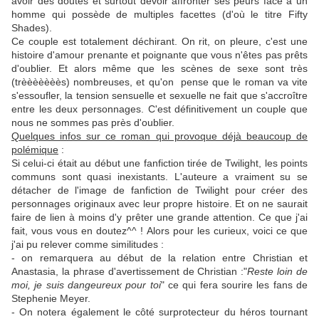
avoir des doutes et surtout devoir affronter ses peurs face à un
homme qui possède de multiples facettes (d'où le titre Fifty
Shades).
Ce couple est totalement déchirant. On rit, on pleure, c'est une
histoire d'amour prenante et poignante que vous n'êtes pas prêts
d'oublier. Et alors même que les scènes de sexe sont très
(trèèèèèèès) nombreuses, et qu'on pense que le roman va vite
s'essoufler, la tension sensuelle et sexuelle ne fait que s'accroître
entre les deux personnages. C'est définitivement un couple que
nous ne sommes pas près d'oublier.
Quelques infos sur ce roman qui provoque déjà beaucoup de
polémique
:
Si celui-ci était au début une fanfiction tirée de Twilight, les points
communs sont quasi inexistants. L'auteure a vraiment su se
détacher de l'image de fanfiction de Twilight pour créer des
personnages originaux avec leur propre histoire. Et on ne saurait
faire de lien à moins d'y prêter une grande attention. Ce que j'ai
fait, vous vous en doutez^^ ! Alors pour les curieux, voici ce que
j'ai pu relever comme similitudes :
- on remarquera au début de la relation entre Christian et
Anastasia, la phrase d'avertissement de Christian :"
Reste loin de
moi, je suis dangeureux pour toi
" ce qui fera sourire les fans de
Stephenie Meyer.
- On notera également le côté surprotecteur du héros tournant