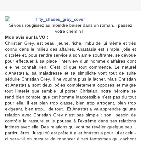
Si vous rougissez au moindre baiser dans un roman... passez
votre chemin !!
Mon avis sur la VO :
Christian Grey, est beau, jeune, riche, imbu de lui même et très
connu dans le milieu des affaires. Anastasia est simple, jolie et
discrète et, pour rendre service à son amie souffrante, se dévoue
pour effectuer à sa place l'interview d'un homme d'affaires dont
elle ne connait rien. C'est ici que tout commence.
Le naturel
d'Anastasia, sa maladresse et sa simplicité vont tout de suite
séduire Christian Grey. Il ne voudra plus la lâcher. Mais Christian
et Anastasia sont deux pôles complètement opposés et malgré
tout l'intérêt que semble lui porter Christian, notre héroïne se
rend bien compte que cet homme inaccessible n'est pas du tout
pour elle. Il est bien trop classe, bien trop arrogant, bien trop
exigeant, bien trop... de tout. Et Anastasia va apprendre qu'une
relation avec Christian Grey n'est pas simple : son besoin de
contrôle le rassure et le pousse à l'extrême dans ses relations
intimes avec elle. Des relations qui vont se révéler quelque peu...
particulières. Jusqu'où est prête à aller Anastasia pour lui et celui-
ci sera-t-il en mesure de renoncer à ses fantasmes qui cachent