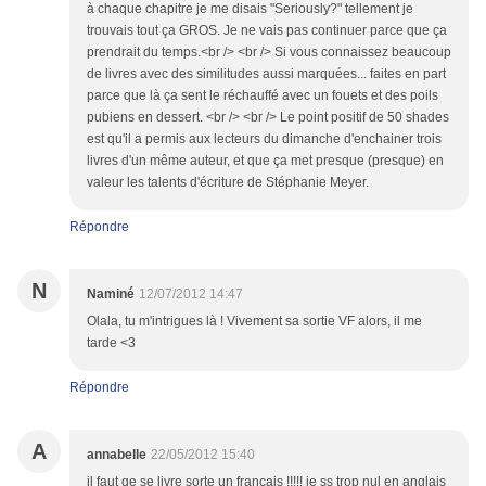
à chaque chapitre je me disais "Seriously?" tellement je
trouvais tout ça GROS. Je ne vais pas continuer parce que ça
prendrait du temps.<br /> <br /> Si vous connaissez beaucoup
de livres avec des similitudes aussi marquées... faites en part
parce que là ça sent le réchauffé avec un fouets et des poils
pubiens en dessert. <br /> <br /> Le point positif de 50 shades
est qu'il a permis aux lecteurs du dimanche d'enchainer trois
livres d'un même auteur, et que ça met presque (presque) en
valeur les talents d'écriture de Stéphanie Meyer.
Répondre
N
Naminé
12/07/2012 14:47
Olala, tu m'intrigues là ! Vivement sa sortie VF alors, il me
tarde <3
Répondre
A
annabelle
22/05/2012 15:40
il faut qe se livre sorte un francais !!!!! je ss trop nul en anglais