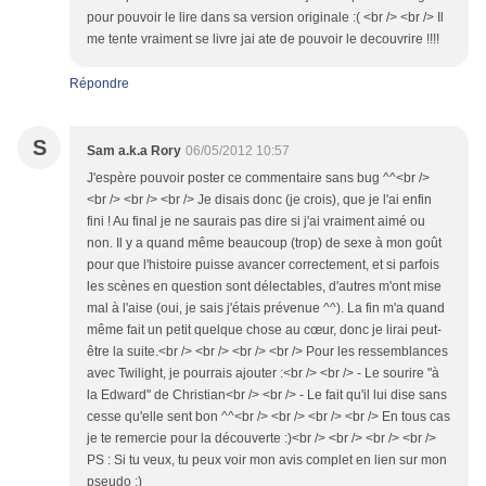
pour pouvoir le lire dans sa version originale :( <br /> <br /> Il
me tente vraiment se livre jai ate de pouvoir le decouvrire !!!!
Répondre
S
Sam a.k.a Rory
06/05/2012 10:57
J'espère pouvoir poster ce commentaire sans bug ^^<br />
<br /> <br /> <br /> Je disais donc (je crois), que je l'ai enfin
fini ! Au final je ne saurais pas dire si j'ai vraiment aimé ou
non. Il y a quand même beaucoup (trop) de sexe à mon goût
pour que l'histoire puisse avancer correctement, et si parfois
les scènes en question sont délectables, d'autres m'ont mise
mal à l'aise (oui, je sais j'étais prévenue ^^). La fin m'a quand
même fait un petit quelque chose au cœur, donc je lirai peut-
être la suite.<br /> <br /> <br /> <br /> Pour les ressemblances
avec Twilight, je pourrais ajouter :<br /> <br /> - Le sourire "à
la Edward" de Christian<br /> <br /> - Le fait qu'il lui dise sans
cesse qu'elle sent bon ^^<br /> <br /> <br /> <br /> En tous cas
je te remercie pour la découverte :)<br /> <br /> <br /> <br />
PS : Si tu veux, tu peux voir mon avis complet en lien sur mon
pseudo ;)