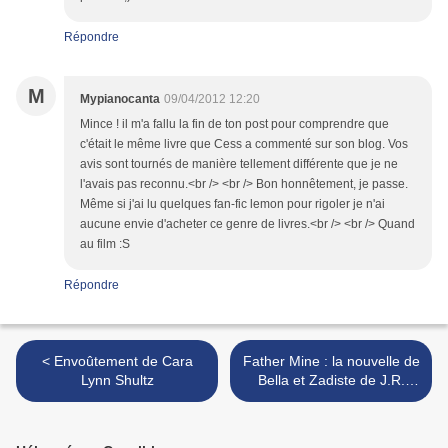
Répondre
M
Mypianocanta
09/04/2012 12:20
Mince ! il m'a fallu la fin de ton post pour comprendre que
c'était le même livre que Cess a commenté sur son blog. Vos
avis sont tournés de manière tellement différente que je ne
l'avais pas reconnu.<br /> <br /> Bon honnêtement, je passe.
Même si j'ai lu quelques fan-fic lemon pour rigoler je n'ai
aucune envie d'acheter ce genre de livres.<br /> <br /> Quand
au film :S
Répondre
< Envoûtement de Cara
Father Mine : la nouvelle de
Lynn Shultz
Bella et Zadiste de J.R.
Ward (Confrérie de la
Dague Noire T. 6.5) >