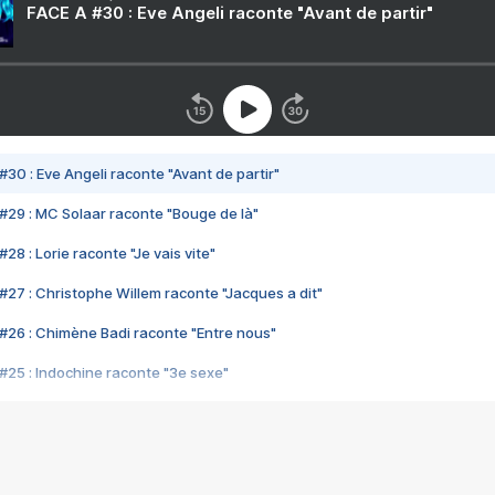
FACE A #30 : Eve Angeli raconte "Avant de partir"
#30 : Eve Angeli raconte "Avant de partir"
#29 : MC Solaar raconte "Bouge de là"
28 : Lorie raconte "Je vais vite"
#27 : Christophe Willem raconte "Jacques a dit"
#26 : Chimène Badi raconte "Entre nous"
#25 : Indochine raconte "3e sexe"
#24 : Zaho raconte "C'est chelou"
#23 : Patrick Bruel raconte "Au café des délices"
#22 : Kyo raconte "Le chemin"