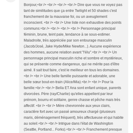
Bonjour,<br /> <br /> <br /> <br /> Dire que vous ne voyez pas
tant de similitudes que ça entre Twilight et 50 shades c'est
franchement de la mauvaise foi, ou un aveuglement
inconscient. <br /> <br /> Une liste non exhaustive des points
communs:<br /> <br /> <br /> <br /> Personnage principal
féminin, brune, teint pale, tendance à se sous-estimer.
Maladroite, très appréciée par son entourage masculin
(Jacob/José, Jake Hyde/Mike Newton...). Aucune expérience
des hommes, aucune relation avant "l'élu".<br /> <br /> Un
personnage principal masculin riche et sombre et mystérieux,
qui se présente comme dangereux, qui ne mérite pas d'être
aimé. Il sait tout faire, c'est le meilleur en tous les domaines.
<br /> <br /> Une belle famille puissante et adorable, une
belle sœur bout-en-train (Alice/Mia).<br /> <br /> Pour la
famille:<br /> <br /> Bella ET Ana sont enfant unique, parents
divorcées. Père (ray/Charlie) qu'elles appellent par leur
prénom, bourru et solitaire, genre chasse et pêche mais très
affectif. <br /> <br /> Mère chevronnée aux yeux clairs,
caractère fort avec un passé amoureux chargé (plusieurs
maris, déménagement fréquent), très affectueuse et qui habite
au soleil.<br /> <br /> Intrigue dans l'état de Washington
(Seattle, Portland... Forks).<br /> <br /> Franchement presque