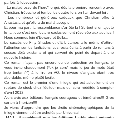
parfois à l'obsession ;
- La maladresse de l'héroïne qui, dès la première rencontre avec
Christian, trébuche et tombe les quatre fers en l'air devant lui ;
- Les nombreux et généreux cadeaux que Christian offre à
Anastasia et qu'elle a du mal à accepter.
Et pour ma part, la ressemblance s'arrête là ! Surtout si on ajoute
le fait que c'est une lecture exclusivement réservée aux adultes !
Nous sommes loin d'Edward et Bella...
Le succès de Fifty Shades et d'E L James a le mérite d'attirer
l'attention sur les fanfictions, ces récits écrits à partir de romans à
succès déjà existants et qui servent de point de départ à une
nouvelle histoire.
Ce roman n'ayant pas encore eu de traduction en français, je
vous invite chaudement (*ok je sors* mais le jeu de mots était
trop tentant^^) à le lire en VO, le niveau d'anglais étant très
abordable, même plutôt facile.
Ce roman est le premier d'une trilogie qui est actuellement en
rupture de stock chez l'éditeur mais qui sera rééditée à compter
d'avril 2012 !
Alors avis aux éditeurs français courageux et téméraires!!! Gros
carton à l'horizon!!!!
Je viens d'apprendre que les droits cinématographiques de la
trilogie viennent d'être achetés par Universal...
MAJ : il semblerait que les éditions Lattès aient entendu