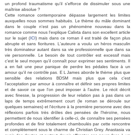
un profond traumatisme qu'il s'efforce de dissimuler sous une
maîtrise absolue ?
Cette romance contemporaine dépasse largement les limites
auxquelles nous sommes habitués. Le thème du mâle dominant
dans le couple n'est pas un phénomène nouveau dans la
romance comme nous l'explique Calixta dans son excellent article
sur le sujet (
ICI
) mais dans ce roman il est traité de façon plus
abrupte et sans fioritures. L'auteure a voulu un héros masculin
très dominateur autant dans sa vie professionnelle que dans sa
vie personnelle. Le besoin de tout contrôler est excessif mais
c'est le seul moyen qu'il connaît pour exprimer ses sentiments. Il
a en fait une peur panique de perdre les pédales face à un
amour qu'il ne contrôle pas. E L James
aborde le thème plus que
sensible des relations BDSM mais plus que cela c'est
l'acceptation par amour à connaître et définir ses propres limites
et de savoir ce que l'on peut imposer à l'autre. Le récit
décrit
avec finesse, la progression de leur relation pas à pas dans un
laps de temps extrêmement court (le roman se déroule sur
quelques semaines) et l'écriture à la première personne avec des
réflexions parfois très drôles des pensées de l'héroïne, nous
permettent de nous identifier à celle-ci, de connaître ses pensées
profondes et de finir totalement chamboulés par cette rencontre
et complètement sous le charme de Christian Grey. Anastasia va