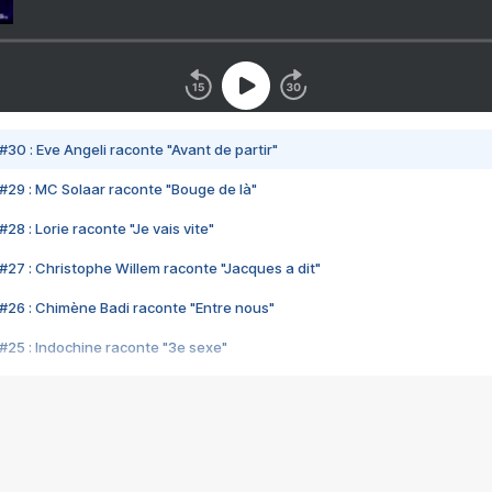
#30 : Eve Angeli raconte "Avant de partir"
#29 : MC Solaar raconte "Bouge de là"
28 : Lorie raconte "Je vais vite"
#27 : Christophe Willem raconte "Jacques a dit"
#26 : Chimène Badi raconte "Entre nous"
#25 : Indochine raconte "3e sexe"
#24 : Zaho raconte "C'est chelou"
#23 : Patrick Bruel raconte "Au café des délices"
#22 : Kyo raconte "Le chemin"