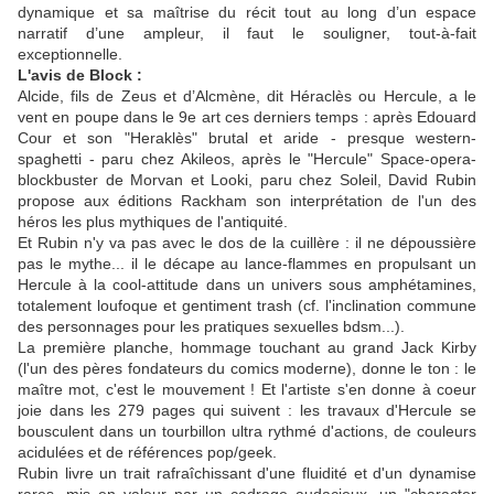
dynamique et sa maîtrise du récit tout au long d’un espace
narratif d’une ampleur, il faut le souligner, tout-à-fait
exceptionnelle.
L'avis de Block :
Alcide, fils de Zeus et d’Alcmène, dit Héraclès ou Hercule, a le
vent en poupe dans le 9e art ces derniers temps : après Edouard
Cour et son "Heraklès" brutal et aride - presque western-
spaghetti - paru chez Akileos, après le "Hercule" Space-opera-
blockbuster de Morvan et Looki, paru chez Soleil, David Rubin
propose aux éditions Rackham son interprétation de l'un des
héros les plus mythiques de l'antiquité.
Et Rubin n'y va pas avec le dos de la cuillère : il ne dépoussière
pas le mythe... il le décape au lance-flammes en propulsant un
Hercule à la cool-attitude dans un univers sous amphétamines,
totalement loufoque et gentiment trash (cf. l'inclination commune
des personnages pour les pratiques sexuelles bdsm...).
La première planche, hommage touchant au grand Jack Kirby
(l'un des pères fondateurs du comics moderne), donne le ton : le
maître mot, c'est le mouvement ! Et l'artiste s'en donne à coeur
joie dans les 279 pages qui suivent : les travaux d'Hercule se
bousculent dans un tourbillon ultra rythmé d'actions, de couleurs
acidulées et de références pop/geek.
Rubin livre un trait rafraîchissant d'une fluidité et d'un dynamise