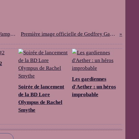
Date de sortie du film Blood Sisters (Vampire Academy) : 14 février 2014
Première image officielle de Godfrey Gao dans le rôle de Magnus Bane
2
Les gardiennes
Soirée de lancement
d'Aether : un héros
de la BD Lore
improbable
Olympus de Rachel
Smythe