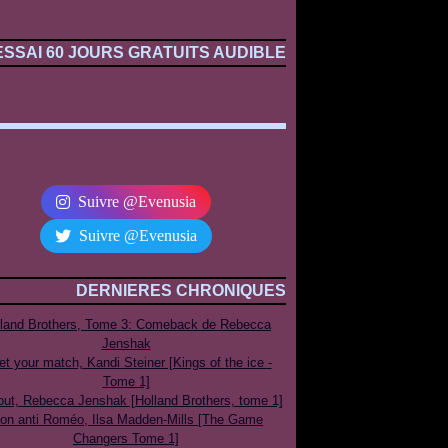
ESSAI 60 JOURS GRATUITS AUDIBLE
Suivre @Evenusia
Suivre @Evenusia
DERNIERES CHRONIQUES
lland Brothers, Tome 3: Comeback de Rebecca
Jenshak
t your match, Kandi Steiner [Kings of the ice -
Tome 1]
out, Rebecca Jenshak [Holland Brothers, tome 1]
on anti Roméo, Ilsa Madden-Mills [The Game
Changers Tome 1]