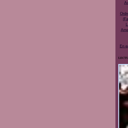
Ac
Ordr
(Fa
L
Ames
En e
LECTU