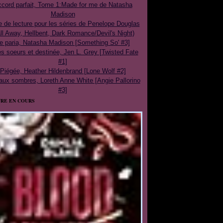
cord parfait, Tome 1:Made for me de Natasha
Madison
e de lecture pour les séries de Penelope Douglas
ll Away, Hellbent, Dark Romance/Devil's Night)
e paria, Natasha Madison [Something So' #3]
 soeurs et destinée, Jen L. Grey [Twisted Fate
#1]
Piégée, Heather Hildenbrand [Lone Wolf #2]
aux sombres, Loreth Anne White [Angie Pallorino
#3]
RE EN COURS