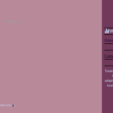
Publicité
V
Depui
Conta
Toute
adapt
tou
RMALIEN [
#
]