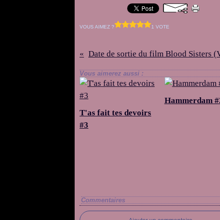
VOUS AIMEZ ?
1 VOTE
Vous aimerez aussi :
Hammerdam #
T'as fait tes devoirs
#3
Commentaires