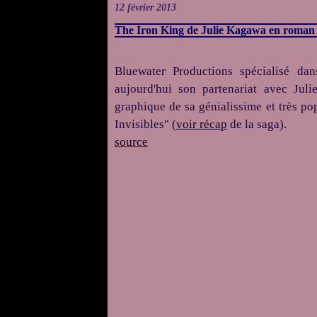
12 février 2013
The Iron King de Julie Kagawa en roman 
Bluewater Productions spécialisé da
aujourd'hui son partenariat avec Ju
graphique de sa génialissime et très p
Invisibles" (
voir récap
de la saga).
source