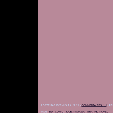
POSTÉ PAR EVENUSIA À 22:21 -
COMMENTAIRES [
…
]
- PE
TAGS:
BD
,
COMIC
,
JULIE KAGAWA
,
GRAPHIC NOVEL