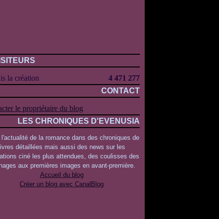
ISITEURS
s la création
4 471 277
CONTACT
cter le propriétaire du blog
LES CHRONIQUES D'EVENUSIA
 l'actualité de la romance dans des chroniques de
livres détaillées mais aussi des news sur les
ations ciné les plus attendues, des coulisses des
rnages aux premières images en avant-première.
Accueil du blog
Créer un blog avec CanalBlog