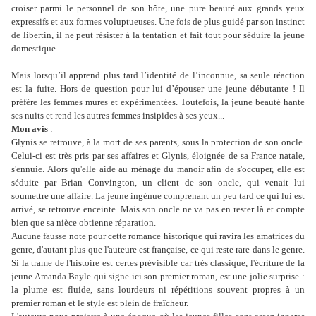
croiser parmi le personnel de son hôte, une pure beauté aux grands yeux
expressifs et aux formes voluptueuses. Une fois de plus guidé par son instinct
de libertin, il ne peut résister à la tentation et fait tout pour séduire la jeune
domestique.
Mais lorsqu’il apprend plus tard l’identité de l’inconnue, sa seule réaction
est la fuite. Hors de question pour lui d’épouser une jeune débutante ! Il
préfère les femmes mures et expérimentées. Toutefois, la jeune beauté hante
ses nuits et rend les autres femmes insipides à ses yeux...
Mon avis
:
Glynis se retrouve, à la mort de ses parents, sous la protection de son oncle.
Celui-ci est très pris par ses affaires et Glynis, éloignée de sa France natale,
s'ennuie. Alors qu'elle aide au ménage du manoir afin de s'occuper, elle est
séduite par Brian Convington, un client de son oncle, qui venait lui
soumettre une affaire. La jeune ingénue comprenant un peu tard ce qui lui est
arrivé, se retrouve enceinte. Mais son oncle ne va pas en rester là et compte
bien que sa nièce obtienne réparation.
Aucune fausse note pour cette romance historique qui ravira les amatrices du
genre, d'autant plus que l'auteure est française, ce qui reste rare dans le genre.
Si la trame de l'histoire est certes prévisible car très classique, l'écriture de la
jeune Amanda Bayle qui signe ici son premier roman, est une jolie surprise :
la plume est fluide, sans lourdeurs ni répétitions souvent propres à un
premier roman et le style est plein de fraîcheur.