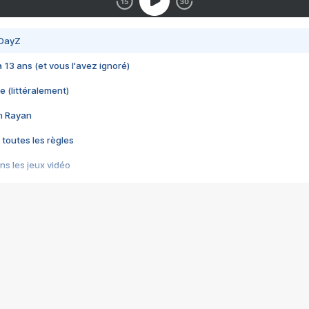
 DayZ
 a 13 ans (et vous l'avez ignoré)
e (littéralement)
im Rayan
 toutes les règles
s les jeux vidéo
us choquant de Rockstar ? - Le scandale BULLY
e plus moche de Steam
du RÊVE tourne au CAUCHEMAR
pendant 8 heures
it… à tort