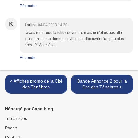
Répondre
K
karline
04/04/2013 14:30
j'avais remarqué la jolie couverture mais je n'étais pas allé
plus loin , tu me donnes envie de le découvrir d'un peu plus
près . %Merci à toi
Répondre
< Affiches promo de la Cité
Bande Annonce 2 pour la
des Ténèbres
Cité des Ténèbres >
Hébergé par Canalblog
Top articles
Pages
Contact