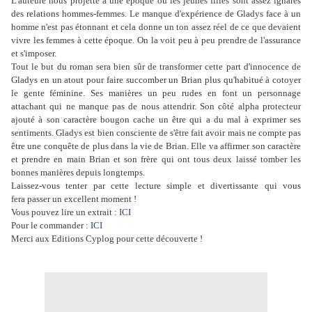
L'auteure nous projette à une époque où les jeunes filles sont assez ignares
des relations hommes-femmes. Le manque d'expérience de Gladys face à un
homme n'est pas étonnant et cela donne un ton assez réel de ce que devaient
vivre les femmes à cette époque. On la voit peu à peu prendre de l'assurance
et s'imposer.
Tout le but du roman sera bien sûr de transformer cette part d'innocence de
Gladys en un atout pour faire succomber un Brian plus qu'habitué à cotoyer
le gente féminine. Ses manières un peu rudes en font un personnage
attachant qui ne manque pas de nous attendrir. Son côté alpha protecteur
ajouté à son caractère bougon cache un être qui a du mal à exprimer ses
sentiments. Gladys est bien consciente de s'être fait avoir mais ne compte pas
être une conquête de plus dans la vie de Brian. Elle va affirmer son caractère
et prendre en main Brian et son frère qui ont tous deux laissé tomber les
bonnes manières depuis longtemps.
Laissez-vous tenter par cette lecture simple et divertissante qui vous
fera passer un excellent moment !
Vous pouvez lire un extrait :
ICI
Pour le commander :
ICI
Merci aux Editions Cyplog pour cette découverte !