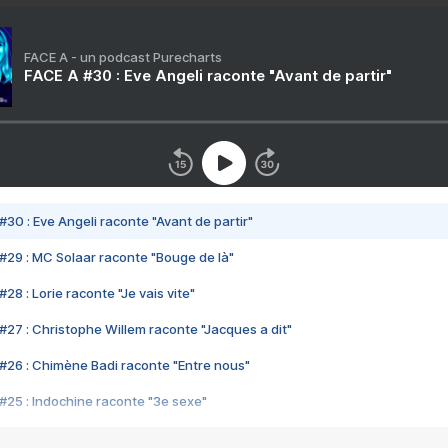
FACE A - un podcast Purecharts
FACE A #30 : Eve Angeli raconte "Avant de partir"
#30 : Eve Angeli raconte "Avant de partir"
#29 : MC Solaar raconte "Bouge de là"
28 : Lorie raconte "Je vais vite"
#27 : Christophe Willem raconte "Jacques a dit"
#26 : Chimène Badi raconte "Entre nous"
#25 : Indochine raconte "3e sexe"
#24 : Zaho raconte "C'est chelou"