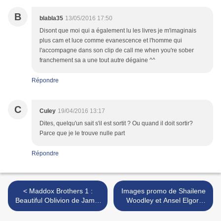
B
blabla35
13/05/2016 17:50
Disont que moi qui a également lu les livres je m'imaginais
plus cam et luce comme evanescence et l'homme qui
l'accompagne dans son clip de call me when you're sober
franchement sa a une tout autre dégaine ^^
Répondre
C
Culey
19/04/2016 13:17
Dites, quelqu'un sait s'il est sortit ? Ou quand il doit sortir?
Parce que je le trouve nulle part
Répondre
< Maddox Brothers 1 :
Images promo de Shailene
Beautiful Oblivion de Jamie
Woodley et Ansel Elgort
McGuire
pour EW >