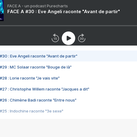
FACE A - un podcast Purecharts
FACE A #30 : Eve Angeli raconte "Avant de partir"
#30 : Eve Angeli raconte "Avant de partir"
#29 : MC Solaar raconte "Bouge de là"
28 : Lorie raconte "Je vais vite"
#27 : Christophe Willem raconte "Jacques a dit"
#26 : Chimène Badi raconte "Entre nous"
#25 : Indochine raconte "3e sexe"
#24 : Zaho raconte "C'est chelou"
#23 : Patrick Bruel raconte "Au café des délices"