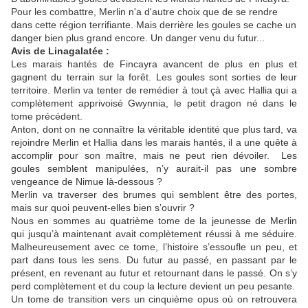
Pour les combattre, Merlin n'a d'autre choix que de se rendre
dans cette région terrifiante. Mais derrière les goules se cache un
danger bien plus grand encore. Un danger venu du futur...
Avis de Linagalatée :
Les marais hantés de Fincayra avancent de plus en plus et
gagnent du terrain sur la forêt. Les goules sont sorties de leur
territoire. Merlin va tenter de remédier à tout çà avec Hallia qui a
complètement apprivoisé Gwynnia, le petit dragon né dans le
tome précédent.
Anton, dont on ne connaître la véritable identité que plus tard, va
rejoindre Merlin et Hallia dans les marais hantés, il a une quête à
accomplir pour son maître, mais ne peut rien dévoiler. Les
goules semblent manipulées, n’y aurait-il pas une sombre
vengeance de Nimue là-dessous ?
Merlin va traverser des brumes qui semblent être des portes,
mais sur quoi peuvent-elles bien s’ouvrir ?
Nous en sommes au quatrième tome de la jeunesse de Merlin
qui jusqu’à maintenant avait complètement réussi à me séduire.
Malheureusement avec ce tome, l’histoire s’essoufle un peu, et
part dans tous les sens. Du futur au passé, en passant par le
présent, en revenant au futur et retournant dans le passé. On s’y
perd complètement et du coup la lecture devient un peu pesante.
Un tome de transition vers un cinquième opus où on retrouvera