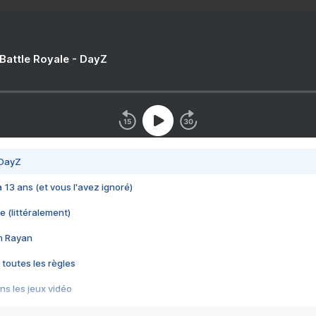
 Battle Royale - DayZ
 DayZ
 a 13 ans (et vous l'avez ignoré)
e (littéralement)
im Rayan
 toutes les règles
s les jeux vidéo
us choquant de Rockstar ? - Le scandale BULLY