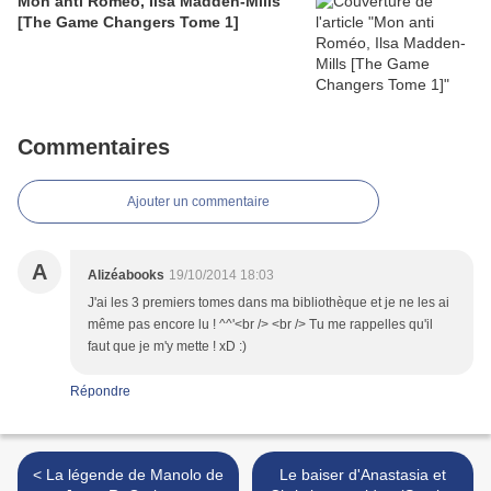
Mon anti Roméo, Ilsa Madden-Mills
[The Game Changers Tome 1]
Commentaires
Ajouter un commentaire
A
Alizéabooks
19/10/2014 18:03
J'ai les 3 premiers tomes dans ma bibliothèque et je ne les ai
même pas encore lu ! ^^'<br /> <br /> Tu me rappelles qu'il
faut que je m'y mette ! xD :)
Répondre
< La légende de Manolo de
Le baiser d'Anastasia et