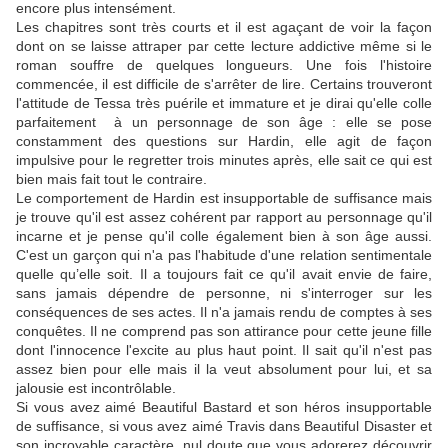
encore plus intensément.
Les chapitres sont très courts et il est agaçant de voir la façon
dont on se laisse attraper par cette lecture addictive même si le
roman souffre de quelques longueurs. Une fois l'histoire
commencée, il est difficile de s'arrêter de lire. Certains trouveront
l'attitude de Tessa très puérile et immature et je dirai qu'elle colle
parfaitement à un personnage de son âge : elle se pose
constamment des questions sur Hardin, elle agit de façon
impulsive pour le regretter trois minutes après, elle sait ce qui est
bien mais fait tout le contraire.
Le comportement de Hardin est insupportable de suffisance mais
je trouve qu'il est assez cohérent par rapport au personnage qu'il
incarne et je pense qu'il colle également bien à son âge aussi.
C'est un garçon qui n'a pas l'habitude d'une relation sentimentale
quelle qu’elle soit. Il a toujours fait ce qu'il avait envie de faire,
sans jamais dépendre de personne, ni s'interroger sur les
conséquences de ses actes. Il n'a jamais rendu de comptes à ses
conquêtes. Il ne comprend pas son attirance pour cette jeune fille
dont l'innocence l'excite au plus haut point. Il sait qu'il n'est pas
assez bien pour elle mais il la veut absolument pour lui, et sa
jalousie est incontrôlable.
Si vous avez aimé Beautiful Bastard et son héros insupportable
de suffisance, si vous avez aimé Travis dans Beautiful Disaster et
son incroyable caractère, nul doute que vous adorerez découvrir