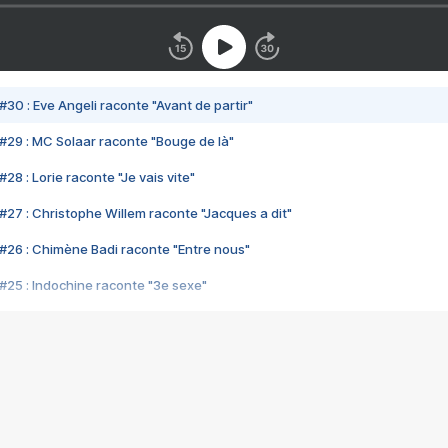
#30 : Eve Angeli raconte "Avant de partir"
#29 : MC Solaar raconte "Bouge de là"
28 : Lorie raconte "Je vais vite"
#27 : Christophe Willem raconte "Jacques a dit"
#26 : Chimène Badi raconte "Entre nous"
#25 : Indochine raconte "3e sexe"
#24 : Zaho raconte "C'est chelou"
#23 : Patrick Bruel raconte "Au café des délices"
#22 : Kyo raconte "Le chemin"
#21 : Nolwenn Leroy raconte "Cassé"