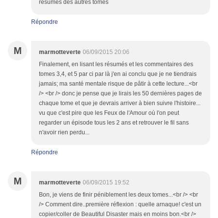
résumés des autres tomes
Répondre
M
marmotteverte
06/09/2015 20:06
Finalement, en lisant les résumés et les commentaires des
tomes 3,4, et 5 par ci par là j'en ai conclu que je ne tiendrais
jamais; ma santé mentale risque de pâtir à cette lecture...<br
/> <br /> donc je pense que je lirais les 50 dernières pages de
chaque tome et que je devrais arriver à bien suivre l'histoire...
vu que c'est pire que les Feux de l'Amour où l'on peut
regarder un épisode tous les 2 ans et retrouver le fil sans
n'avoir rien perdu...
Répondre
M
marmotteverte
06/09/2015 19:52
Bon, je viens de finir péniblement les deux tomes...<br /> <br
/> Comment dire..première réflexion : quelle arnaque! c'est un
copier/coller de Beautiful Disaster mais en moins bon.<br />