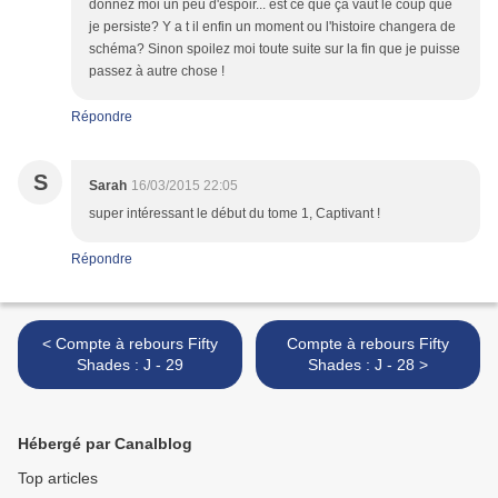
donnez moi un peu d'espoir... est ce que ça vaut le coup que
je persiste? Y a t il enfin un moment ou l'histoire changera de
schéma? Sinon spoilez moi toute suite sur la fin que je puisse
passez à autre chose !
Répondre
S
Sarah
16/03/2015 22:05
super intéressant le début du tome 1, Captivant !
Répondre
< Compte à rebours Fifty
Compte à rebours Fifty
Shades : J - 29
Shades : J - 28 >
Hébergé par Canalblog
Top articles