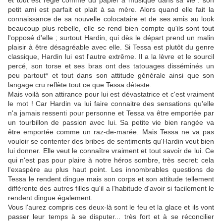
et tout est réglé comme du papier à musique dans sa vie : son
petit ami est parfait et plait à sa mère. Alors quand elle fait la
connaissance de sa nouvelle colocataire et de ses amis au look
beaucoup plus rebelle, elle se rend bien compte qu'ils sont tout
l'opposé d'elle ; surtout Hardin, qui dès le départ prend un malin
plaisir à être désagréable avec elle. Si Tessa est plutôt du genre
classique, Hardin lui est l'autre extrême. Il a la lèvre et le sourcil
percé, son torse et ses bras ont des tatouages disséminés un
peu partout* et tout dans son attitude générale ainsi que son
langage cru reflète tout ce que Tessa déteste.
Mais voilà son attirance pour lui est dévastatrice et c'est vraiment
le mot ! Car Hardin va lui faire connaitre des sensations qu'elle
n'a jamais ressenti pour personne et Tessa va être emportée par
un tourbillon de passion avec lui. Sa petite vie bien rangée va
être emportée comme un raz-de-marée. Mais Tessa ne va pas
vouloir se contenter des bribes de sentiments qu'Hardin veut bien
lui donner. Elle veut le connaître vraiment et tout savoir de lui. Ce
qui n'est pas pour plaire à notre héros sombre, très secret: cela
l'exaspère au plus haut point. Les innombrables questions de
Tessa le rendent dingue mais son corps et son attitude tellement
différente des autres filles qu'il a l'habitude d'avoir si facilement le
rendent dingue également.
Vous l'aurez compris ces deux-là sont le feu et la glace et ils vont
passer leur temps à se disputer... très fort et à se réconcilier