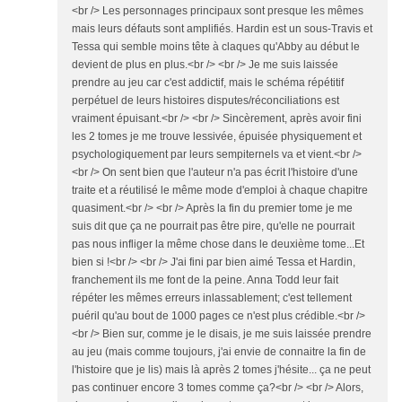
<br /> Les personnages principaux sont presque les mêmes
mais leurs défauts sont amplifiés. Hardin est un sous-Travis et
Tessa qui semble moins tête à claques qu'Abby au début le
devient de plus en plus.<br /> <br /> Je me suis laissée
prendre au jeu car c'est addictif, mais le schéma répétitif
perpétuel de leurs histoires disputes/réconciliations est
vraiment épuisant.<br /> <br /> Sincèrement, après avoir fini
les 2 tomes je me trouve lessivée, épuisée physiquement et
psychologiquement par leurs sempiternels va et vient.<br />
<br /> On sent bien que l'auteur n'a pas écrit l'histoire d'une
traite et a réutilisé le même mode d'emploi à chaque chapitre
quasiment.<br /> <br /> Après la fin du premier tome je me
suis dit que ça ne pourrait pas être pire, qu'elle ne pourrait
pas nous infliger la même chose dans le deuxième tome...Et
bien si !<br /> <br /> J'ai fini par bien aimé Tessa et Hardin,
franchement ils me font de la peine. Anna Todd leur fait
répéter les mêmes erreurs inlassablement; c'est tellement
puéril qu'au bout de 1000 pages ce n'est plus crédible.<br />
<br /> Bien sur, comme je le disais, je me suis laissée prendre
au jeu (mais comme toujours, j'ai envie de connaitre la fin de
l'histoire que je lis) mais là après 2 tomes j'hésite... ça ne peut
pas continuer encore 3 tomes comme ça?<br /> <br /> Alors,