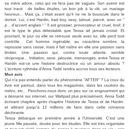
sa mère adore, celui qui ne fera pas de vagues. Son avenir est
tout tracé : de belles études, un bon job à la clé, un mariage
heureux... Mais ça, c'était avant qu'il ne ne la bouscule dans le
dortoir. Lui, c'est Hardin, bad boy, sexy, tatoué, piercé, avec un "
p... d'accent anglais ! " Il est grossier, provocateur et cruel, bref, il
est le type le plus détestable que Tessa ait jamais croisé. Et
pourtant, le jour où elle se retrouve seule avec lui, elle perd tout
contrôle... Cet homme ingérable, au caractère sombre, la
repousse sans cesse, mais il fait naître en elle une passion sans
limites. Une passion qui, contre toute attente, semble
réciproque... Initiation, sexe, jalousie, mensonges, entre Tessa et
Hardin est-ce une histoire destructrice ou un amour absolu ?
L'écriture rythmée d'Anna Todd rendra accros tous ses lecteurs.
Mon avis
:
Qui n'a pas entendu parler du phénomène "AFTER" ? La couv du
livre est partout, dans tous les magazines, dans les couloirs du
métro, etc... Penchons-nous donc un peu sur ce engouement qui
a démarré sur internet, sur Wattpad plus précisément, Anna Todd
écrivant chapitre après chapitre l'histoire de Tessa et de Hardin.
et attirant jusqu'à 12 millions de fans dans cette romance
déchirante.
Tessa débarque en première année à l'Université. C'est une
jeune fille pausée, douée pour les études. Elle est très organisée