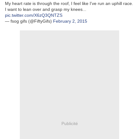
My heart rate is through the roof, I feel like I've run an uphill race.
I want to lean over and grasp my knees...
pic.twitter.com/X6zQ3QNTZS
— fsog gifs (@FiftyGifs)
February 2, 2015
Publicité