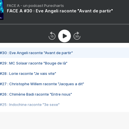
FACE A - un podcast Purecharts
FACE A #30 : Eve Angeli raconte "Avant de partir"
#30 : Eve Angeli raconte "Avant de partir"
#29 : MC Solaar raconte "Bouge de là"
28 : Lorie raconte "Je vais vite"
#27 : Christophe Willem raconte "Jacques a dit"
#26 : Chimène Badi raconte "Entre nous"
#25 : Indochine raconte "3e sexe"
#24 : Zaho raconte "C'est chelou"
#23 : Patrick Bruel raconte "Au café des délices"