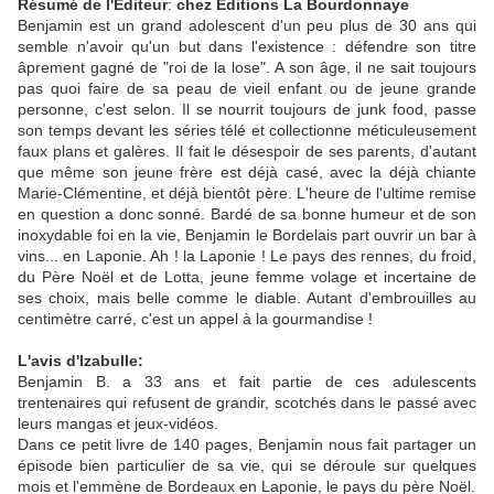
Résumé de l'Editeur
:
chez Editions La Bourdonnaye
Benjamin est un grand adolescent d'un peu plus de 30 ans qui
semble n'avoir qu'un but dans l'existence : défendre son titre
âprement gagné de "roi de la lose". A son âge, il ne sait toujours
pas quoi faire de sa peau de vieil enfant ou de jeune grande
personne, c'est selon. Il se nourrit toujours de junk food, passe
son temps devant les séries télé et collectionne méticuleusement
faux plans et galères. Il fait le désespoir de ses parents, d'autant
que même son jeune frère est déjà casé, avec la déjà chiante
Marie-Clémentine, et déjà bientôt père. L'heure de l'ultime remise
en question a donc sonné. Bardé de sa bonne humeur et de son
inoxydable foi en la vie, Benjamin le Bordelais part ouvrir un bar à
vins... en Laponie. Ah ! la Laponie ! Le pays des rennes, du froid,
du Père Noël et de Lotta, jeune femme volage et incertaine de
ses choix, mais belle comme le diable. Autant d'embrouilles au
centimètre carré, c'est un appel à la gourmandise !
L'avis d'Izabulle:
Benjamin B. a 33 ans et fait partie de ces adulescents
trentenaires qui refusent de grandir, scotchés dans le passé avec
leurs mangas et jeux-vidéos.
Dans ce petit livre de 140 pages, Benjamin nous fait partager un
épisode bien particulier de sa vie, qui se déroule sur quelques
mois et l'emmène de Bordeaux en Laponie, le pays du père Noël.