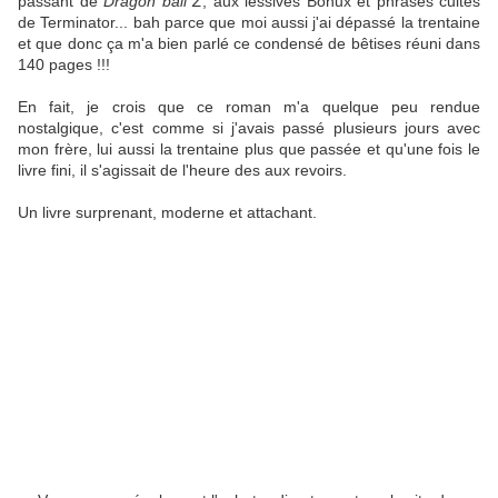
passant de
Dragon ball Z
, aux lessives Bonux et phrases cultes
de Terminator... bah parce que moi aussi j'ai dépassé la trentaine
et que donc ça m'a bien parlé ce condensé de bêtises réuni dans
140 pages !!!
En fait, je crois que ce roman m'a quelque peu rendue
nostalgique, c'est comme si j'avais passé plusieurs jours avec
mon frère, lui aussi la trentaine plus que passée et qu'une fois le
livre fini, il s'agissait de l'heure des aux revoirs.
Un livre surprenant, moderne et attachant.