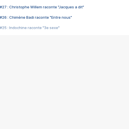
#27 : Christophe Willem raconte "Jacques a dit"
#26 : Chimène Badi raconte "Entre nous"
#25 : Indochine raconte "3e sexe"
#24 : Zaho raconte "C'est chelou"
#23 : Patrick Bruel raconte "Au café des délices"
#22 : Kyo raconte "Le chemin"
#21 : Nolwenn Leroy raconte "Cassé"
#20 : Patrick Hernandez raconte "Born to be alive"
#19 : Lorie raconte "Près de moi"
#18 : Michael Jones raconte "A nos actes manqués" (avec Jean-Jacque
#17 : Khaled raconte "Aïcha"
#16 : Corneille raconte "Parce qu'on vient de loin"