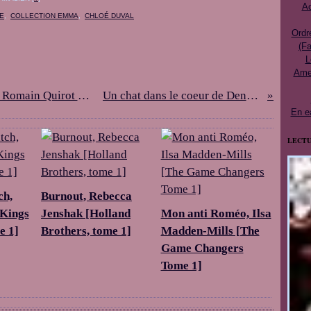
Ac
E
,
COLLECTION EMMA
,
CHLOÉ DUVAL
Ordr
(Fa
L
Ames
Gary Cook #1 - le Pont des oubliés de Romain Quirot et Antoine Jaunin
Un chat dans le coeur de Denis O'Connor
En e
LECTU
ch,
Burnout, Rebecca
[Kings
Jenshak [Holland
Mon anti Roméo, Ilsa
e 1]
Brothers, tome 1]
Madden-Mills [The
Game Changers
Tome 1]