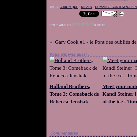
TAGS:
CHRONIQUE
,
MILADY
,
ROMANCE CONTEMPORAIN
VOUS AIMEZ ?
0 VOTE
Vous aimerez aussi :
Holland Brothers,
Meet your mat
Tome 3: Comeback de
Kandi Steiner 
Rebecca Jenshak
of the ice - Tom
Commentaires