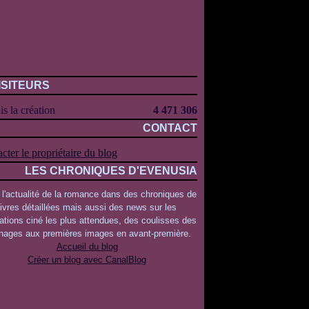
ISITEURS
s la création
4 471 306
CONTACT
cter le propriétaire du blog
LES CHRONIQUES D'EVENUSIA
 l'actualité de la romance dans des chroniques de
livres détaillées mais aussi des news sur les
ations ciné les plus attendues, des coulisses des
rnages aux premières images en avant-première.
Accueil du blog
Créer un blog avec CanalBlog