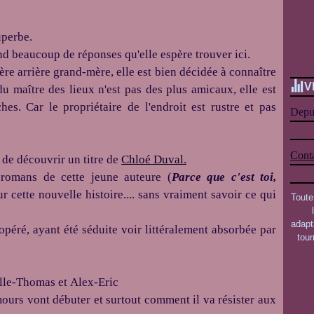
uperbe.
tend beaucoup de
réponses
qu'elle espère trouver ici.
ière arrière grand-mère, elle est bien décidée à connaître
V
 du maître des lieux n'est pas des plus amicaux, elle est
ches. Car
le propriétaire de l'endroit est rustre et pas
Depui
Conta
n de découvrir un titre de
Chloé Duval.
s romans de cette jeune auteure
(
Parce
que c'est toi,
r cette nouvelle histoire....
sans
vraiment savoir ce qui
Toute
adapt
 opéré, ayant été séduite voir littéralement absorbée par
tou
lle-Thomas
et
Alex-Eric
mours vont débuter et surtout comment il va résister aux