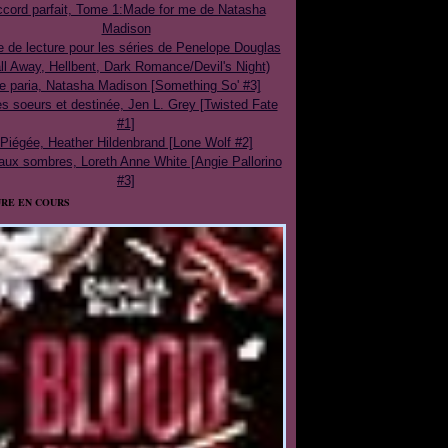
cord parfait, Tome 1:Made for me de Natasha
Madison
e de lecture pour les séries de Penelope Douglas
ll Away, Hellbent, Dark Romance/Devil's Night)
e paria, Natasha Madison [Something So' #3]
 soeurs et destinée, Jen L. Grey [Twisted Fate
#1]
Piégée, Heather Hildenbrand [Lone Wolf #2]
aux sombres, Loreth Anne White [Angie Pallorino
#3]
RE EN COURS