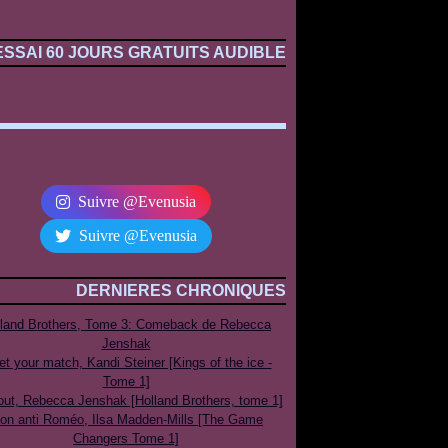
ESSAI 60 JOURS GRATUITS AUDIBLE
Suivre @Evenusia
Suivre @Evenusia
DERNIERES CHRONIQUES
lland Brothers, Tome 3: Comeback de Rebecca
Jenshak
t your match, Kandi Steiner [Kings of the ice -
Tome 1]
out, Rebecca Jenshak [Holland Brothers, tome 1]
on anti Roméo, Ilsa Madden-Mills [The Game
Changers Tome 1]