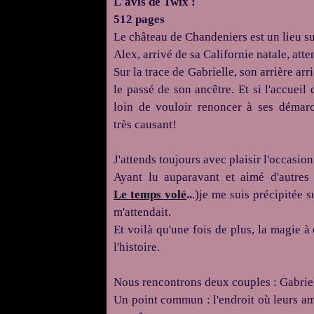
L'avis de Twix :
512 pages
Le château de
Chandeniers
est un lieu s
Alex, arrivé de sa Californie natale, at
Sur la trace de Gabrielle, son arrière arr
le passé de son ancêtre.
Et si l'accueil
loin de vouloir renoncer à ses démar
très
causant!
J'attends toujours avec plaisir l'occasio
Ayant lu auparavant et aimé d'autre
Le
temps volé
..
.)
je me suis précipitée su
m'attendait.
Et voilà qu'une fois de plus, la magie à
l'histoire.
Nous rencontrons deux couples :
Gabrie
Un point commun :
l'endroit où leurs a