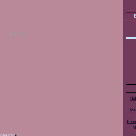
Publicité
Ho
Mee
Burn
M
RMALIEN [
#
]