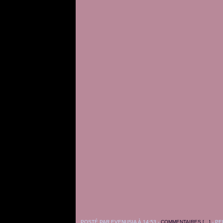
POSTÉ PAR EVENUSIA À 14:53 -
COMMENTAIRES [
…
]
- PE