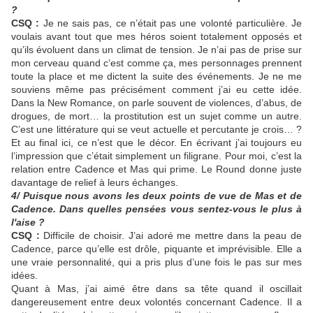
?
CSQ :
Je ne sais pas, ce n’était pas une volonté particulière. Je
voulais avant tout que mes héros soient totalement opposés et
qu’ils évoluent dans un climat de tension. Je n’ai pas de prise sur
mon cerveau quand c’est comme ça, mes personnages prennent
toute la place et me dictent la suite des événements. Je ne me
souviens même pas précisément comment j’ai eu cette idée.
Dans la New Romance, on parle souvent de violences, d’abus, de
drogues, de mort… la prostitution est un sujet comme un autre.
C’est une littérature qui se veut actuelle et percutante je crois… ?
Et au final ici, ce n’est que le décor. En écrivant j’ai toujours eu
l’impression que c’était simplement un filigrane. Pour moi, c’est la
relation entre Cadence et Mas qui prime. Le Round donne juste
davantage de relief à leurs échanges.
4/ Puisque nous avons les deux points de vue de Mas et de
Cadence. Dans quelles pensées vous sentez-vous le plus à
l'aise ?
CSQ :
Difficile de choisir. J’ai adoré me mettre dans la peau de
Cadence, parce qu’elle est drôle, piquante et imprévisible. Elle a
une vraie personnalité, qui a pris plus d’une fois le pas sur mes
idées.
Quant à Mas, j’ai aimé être dans sa tête quand il oscillait
dangereusement entre deux volontés concernant Cadence. Il a