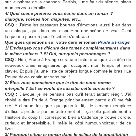
sur le rythme de la chanson. Parfois, il me faut du silence, sinon
mon cerveau déraille.
4/ Quel scène préférez-vous écrire dans un roman ?
dialogue, scènes hot, disputes, etc...
CSQ :
J’aime les passages bourrés d’émotions, aussi bien dans
un dialogue, que dans une dispute ou une scène de sexe. C’est
là que ma passion pour l’écriture s’embrase.
Quelques questions sur votre dernier roman
Prude à Frange
1/ Envisagez-vous d'écrire des tomes complémentaires dans
le même univers ? Si Oui, sur quels personnages ?
CSQ :
Non, Prude à Frange sera une histoire unique. J’ai déjà de
nouveaux amis imaginaires qui occupent mon temps et mon
clavier. Et puis j’ai une liste de projets longue comme le bras ! Le
Round devra continuer sans moi !
2/ Êtes-vous consciente que le titre de votre roman
interpelle ? Est-ce voulu de susciter cette curiosité ?
CSQ :
J’avoue, je ne pensais pas qu’il ferait autant réagir. J’ai
choisi le titre Prude à Frange principalement parce qu’il me fait
rire. A chaque fois que quelqu’un le lit, le cerveau remplace
d’office « prude » par un autre mot et… ça colle parfaitement à
l’histoire du coup ! Il correspond bien à Cadence je trouve : drôle,
curieux et imprévisible. Il mêle le côté humour/noirceur de ce
livre.
3/ Pourquoi situer le roman dans le milieu de la prostitution