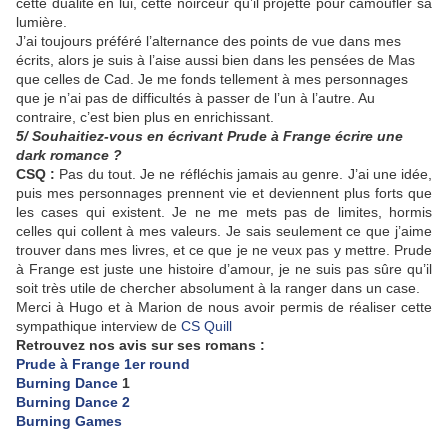
cette dualité en lui, cette noirceur qu’il projette pour camoufler sa
lumière.
J’ai toujours préféré l’alternance des points de vue dans mes
écrits, alors je suis à l’aise aussi bien dans les pensées de Mas
que celles de Cad. Je me fonds tellement à mes personnages
que je n’ai pas de difficultés à passer de l’un à l’autre. Au
contraire, c’est bien plus en enrichissant.
5/ Souhaitiez-vous en écrivant Prude à Frange écrire une
dark romance ?
CSQ :
Pas du tout. Je ne réfléchis jamais au genre. J’ai une idée,
puis mes personnages prennent vie et deviennent plus forts que
les cases qui existent. Je ne me mets pas de limites, hormis
celles qui collent à mes valeurs. Je sais seulement ce que j’aime
trouver dans mes livres, et ce que je ne veux pas y mettre. Prude
à Frange est juste une histoire d’amour, je ne suis pas sûre qu’il
soit très utile de chercher absolument à la ranger dans un case.
Merci à Hugo et à Marion de nous avoir permis de réaliser cette
sympathique interview de
CS Quill
Retrouvez nos avis sur ses romans :
Prude à Frange 1er round
Burning Dance
1
Burning Dance 2
Burning Games