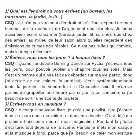
1/ Quel est l'endroit où vous écrivez (un bureau, les
transports, le jardin, le lit...)
CSQ :
Je n’ai pas vraiment d’endroit attitré. Tout dépend de mon
humeur, de la météo et de l’alignement des planètes. Je peux
aussi bien écrire chez moi (bureau, jardin, lit, cuisine), que chez
des amies, au milieu de leur salon alors qu’elles regardent des
émissions de crimes non résolus. Ce n’est pas le lieu qui compte,
mais le temps d’écriture.
2/ Écrivez-vous tous les jours ? à heures fixes ?
CSQ :
Quand j’ai débuté Burning Dance sur Fyctia, j’écrivais tous
les jours, pour pouvoir publier un chapitre tous les soirs. Mais
c’est un rythme qui a vite fait de déborder sur ma vie perso, donc
j’ai décidé de me calmer. Aujourd’hui, j’écris systématiquement
toute la journée du Vendredi et le Dimanche soir. Il m’arrive
parfois de grappiller une heure par ci par là en semaine, si j’ai
besoin de sortir une scène de ma tête.
3/ Ecrivez-vous en musique ?
CSQ :
A chaque nouveau livre, je crée une playlist, que j’écoute
tous les jours dans ma voiture et dans ma douche. C’est déjà ma
première base pour nourrir mon imagination. Pendant la phase
d’écriture, tout dépend de la scène. Parfois je mets mon casque
et la musique à fond, parce que j’ai besoin de caler mon écriture