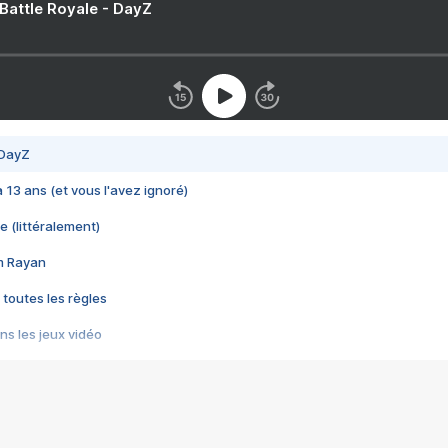
 Battle Royale - DayZ
 DayZ
 a 13 ans (et vous l'avez ignoré)
e (littéralement)
im Rayan
 toutes les règles
s les jeux vidéo
us choquant de Rockstar ? - Le scandale BULLY
e plus moche de Steam
du RÊVE tourne au CAUCHEMAR