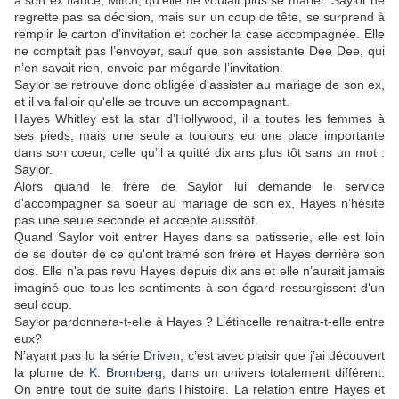
à son ex fiancé, Mitch, qu’elle ne voulait plus se marier. Saylor ne
regrette pas sa décision, mais sur un coup de tête, se surprend à
remplir le carton d’invitation et cocher la case accompagnée. Elle
ne comptait pas l’envoyer, sauf que son assistante Dee Dee, qui
n’en savait rien, envoie par mégarde l’invitation.
Saylor se retrouve donc obligée d'assister au mariage de son ex,
et il va falloir qu'elle se trouve un accompagnant.
Hayes Whitley est la star d’Hollywood, il a toutes les femmes à
ses pieds, mais une seule a toujours eu une place importante
dans son coeur, celle qu’il a quitté dix ans plus tôt sans un mot :
Saylor.
Alors quand le frère de Saylor lui demande le service
d'accompagner sa soeur au mariage de son ex, Hayes n’hésite
pas une seule seconde et accepte aussitôt.
Quand Saylor voit entrer Hayes dans sa patisserie, elle est loin
de se douter de ce qu'ont tramé son frère et Hayes derrière son
dos. Elle n'a pas revu Hayes depuis dix ans et elle n’aurait jamais
imaginé que tous les sentiments à son égard ressurgissent d'un
seul coup.
Saylor pardonnera-t-elle à Hayes ? L’étincelle renaitra-t-elle entre
eux?
N’ayant pas lu la série
Driven
, c’est avec plaisir que j’ai découvert
la plume de
K. Bromberg
, dans un univers totalement différent.
On entre tout de suite dans l'histoire. La relation entre Hayes et