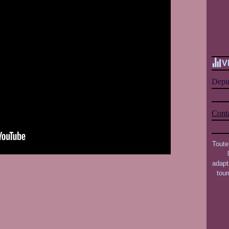
V
Depui
Conta
Toute
adapt
tou