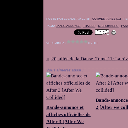
POSTÉ PAR EVENUSIA À 19:45 -
COMMENTAIRES [
…
]
- PE
TAGS:
BANDE ANNONCE
,
TRAILER
,
K. BROMBERG
,
PAS
VOUS AIMEZ ?
0 VOTE
20, allée de la Danse. Tome 11: La ré
Vous aimerez aussi :
Bande-annonce
Bande-annonce et
2 [After we col
affiches officielles de
After 3 [After We