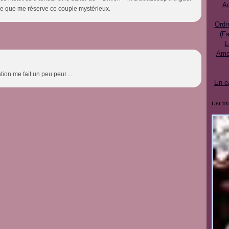
Ac
ce que me réserve ce couple mystérieux.
Ordr
(Fa
L
Ames
tion me fait un peu peur....
En e
LECTU