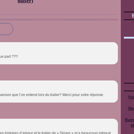
baiser)
que part ???
hanson que l’on entend lors du trailer? Merci pour votre réponse
Ho
Mee
Burn
M
s histoires d’amour et le trailer de « Driven » m’a beaucoup intrigué.