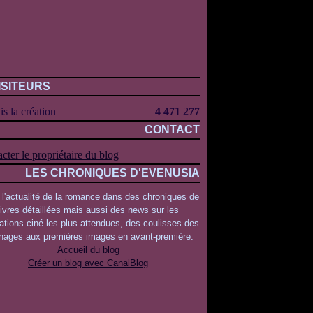
ISITEURS
s la création
4 471 277
CONTACT
cter le propriétaire du blog
LES CHRONIQUES D'EVENUSIA
 l'actualité de la romance dans des chroniques de
livres détaillées mais aussi des news sur les
ations ciné les plus attendues, des coulisses des
rnages aux premières images en avant-première.
Accueil du blog
Créer un blog avec CanalBlog