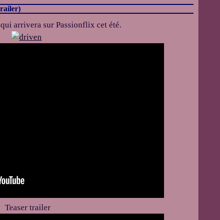
railer)
qui arrivera sur Passionflix cet été.
Teaser trailer