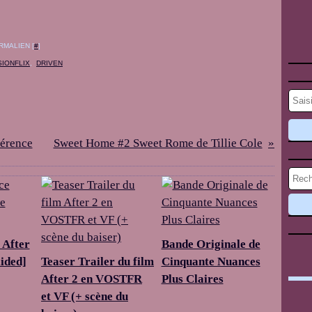
RMALIEN [
#
]
SIONFLIX
,
DRIVEN
vérence
Sweet Home #2 Sweet Rome de Tillie Cole
 After
Bande Originale de
lided]
Teaser Trailer du film
Cinquante Nuances
After 2 en VOSTFR
Plus Claires
et VF (+ scène du