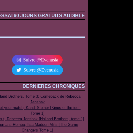
ESSAI 60 JOURS GRATUITS AUDIBLE
Suivre @Evenusia
Suivre @Evenusia
DERNIERES CHRONIQUES
lland Brothers, Tome 3: Comeback de Rebecca
Jenshak
t your match, Kandi Steiner [Kings of the ice -
Tome 1]
out, Rebecca Jenshak [Holland Brothers, tome 1]
on anti Roméo, Ilsa Madden-Mills [The Game
Changers Tome 1]