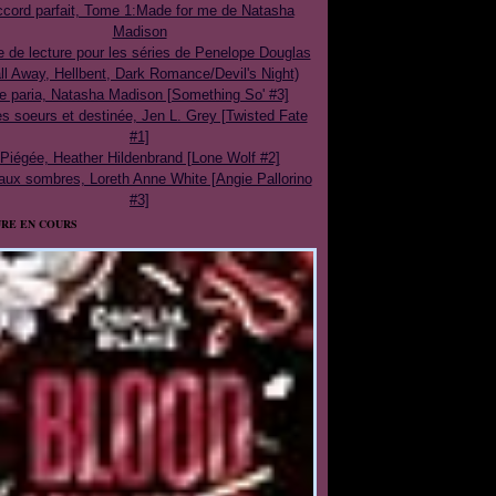
cord parfait, Tome 1:Made for me de Natasha
Madison
e de lecture pour les séries de Penelope Douglas
ll Away, Hellbent, Dark Romance/Devil's Night)
e paria, Natasha Madison [Something So' #3]
 soeurs et destinée, Jen L. Grey [Twisted Fate
#1]
Piégée, Heather Hildenbrand [Lone Wolf #2]
aux sombres, Loreth Anne White [Angie Pallorino
#3]
RE EN COURS