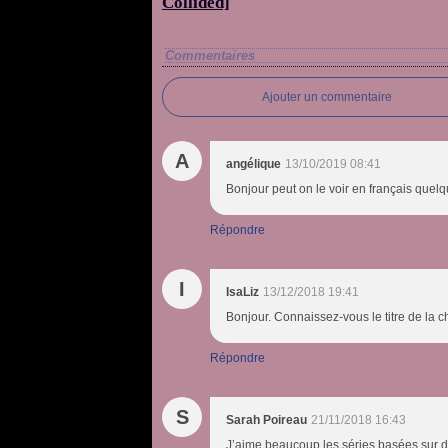
Collided]
Commentaires
Ajouter un commentaire
A
angélique
13/10/2019 08:41
Bonjour peut on le voir en français quel
Répondre
I
IsaLiz
13/12/2018 19:41
Bonjour. Connaissez-vous le titre de la c
Répondre
S
Sarah Poireau
21/11/2018 16:43
J’aime beaucoup les séries basées sur de