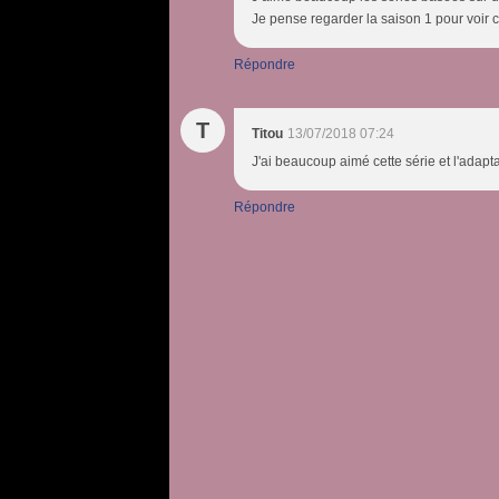
Je pense regarder la saison 1 pour voir 
Répondre
T
Titou
13/07/2018 07:24
J'ai beaucoup aimé cette série et l'adapta
Répondre