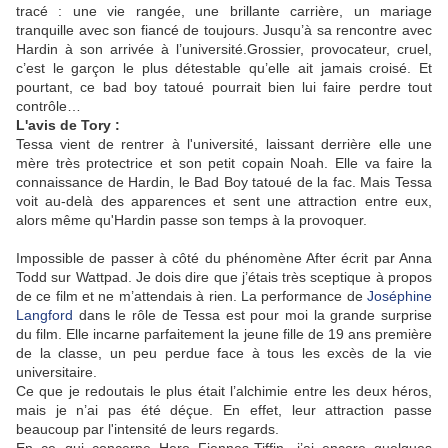
tracé : une vie rangée, une brillante carrière, un mariage
tranquille avec son fiancé de toujours. Jusqu’à sa rencontre avec
Hardin à son arrivée à l’université.Grossier, provocateur, cruel,
c’est le garçon le plus détestable qu’elle ait jamais croisé. Et
pourtant, ce bad boy tatoué pourrait bien lui faire perdre tout
contrôle…
L'avis de Tory :
Tessa vient de rentrer à l'université, laissant derrière elle une
mère très protectrice et son petit copain Noah. Elle va faire la
connaissance de Hardin, le Bad Boy tatoué de la fac. Mais Tessa
voit au-delà des apparences et sent une attraction entre eux,
alors même qu'Hardin passe son temps à la provoquer.
Impossible de passer à côté du phénomène After écrit par Anna
Todd sur Wattpad. Je dois dire que j’étais très sceptique à propos
de ce film et ne m’attendais à rien. La performance de
Joséphine
Langford
dans le rôle de Tessa est pour moi la grande surprise
du film. Elle incarne parfaitement la jeune fille de 19 ans première
de la classe, un peu perdue face à tous les excès de la vie
universitaire.
Ce que je redoutais le plus était l’alchimie entre les deux héros,
mais je n’ai pas été déçue. En effet, leur attraction passe
beaucoup par l'intensité de leurs regards.