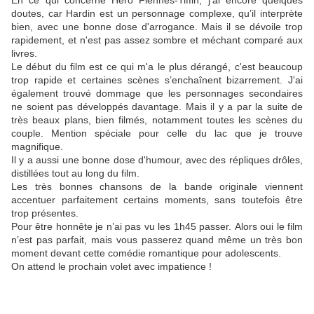
En ce qui concerne Hero Fiennes-Tiffin, j’ai encore quelques
doutes, car Hardin est un personnage complexe, qu’il interprète
bien, avec une bonne dose d'arrogance. Mais il se dévoile trop
rapidement, et n'est pas assez sombre et méchant comparé aux
livres.
Le début du film est ce qui m'a le plus dérangé, c'est beaucoup
trop rapide et certaines scènes s’enchaînent bizarrement.
J'ai
également trouvé dommage que les personnages secondaires
ne soient pas développés davantage. Mais il y a par la suite de
très beaux plans, bien filmés, notamment toutes les scènes du
couple. Mention spéciale pour celle du lac que je trouve
magnifique.
Il y a aussi une bonne dose d'humour, avec des répliques drôles,
distillées tout au long du film.
Les très bonnes chansons de la bande originale viennent
accentuer parfaitement certains moments, sans toutefois être
trop présentes.
Pour être honnête je n’ai pas vu les 1h45 passer.
Alors oui le film
n’est pas parfait, mais vous passerez quand même un très bon
moment devant cette comédie romantique pour adolescents.
On attend le prochain volet avec impatience !