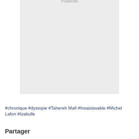
Publicité
#chronique
#dystopie
#Tahereh Mafi
#Insaisissable
#Michel
Lafon
#Izabulle
Partager