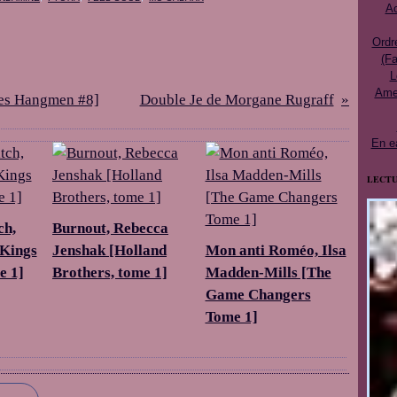
Ac
Ordr
(Fa
L
Ames
ades Hangmen #8]
Double Je de Morgane Rugraff
En e
LECTU
ch,
Burnout, Rebecca
[Kings
Jenshak [Holland
Mon anti Roméo, Ilsa
e 1]
Brothers, tome 1]
Madden-Mills [The
Game Changers
Tome 1]