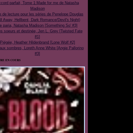
cord parfait, Tome 1:Made for me de Natasha
Madison
e de lecture pour les séries de Penelope Douglas
ll Away, Hellbent, Dark Romance/Devil's Night)
e paria, Natasha Madison [Something So' #3]
 soeurs et destinée, Jen L. Grey [Twisted Fate
#1]
Piégée, Heather Hildenbrand [Lone Wolf #2]
aux sombres, Loreth Anne White [Angie Pallorino
#3]
RE EN COURS