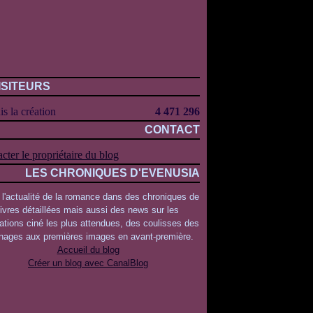
ISITEURS
s la création
4 471 296
CONTACT
cter le propriétaire du blog
LES CHRONIQUES D'EVENUSIA
 l'actualité de la romance dans des chroniques de
livres détaillées mais aussi des news sur les
ations ciné les plus attendues, des coulisses des
rnages aux premières images en avant-première.
Accueil du blog
Créer un blog avec CanalBlog