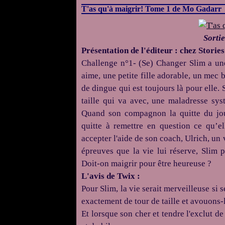
T'as qu'à maigrir! Tome 1 de Mo Gadarr
Sortie
Présentation de l'éditeur : chez Storie
Challenge n°1- (Se) Changer Slim a une 
aime, une petite fille adorable, un mec
de dingue qui est toujours là pour elle. 
taille qui va avec, une maladresse sys
Quand son compagnon la quitte du jour
quitte à remettre en question ce qu’e
accepter l'aide de son coach, Ulrich, un
épreuves que la vie lui réserve, Slim p
Doit-on maigrir pour être heureuse ?
L'avis de Twix :
Pour Slim, la vie serait merveilleuse si s
exactement de tour de taille et avouons-
Et lorsque son cher et tendre l'exclut de