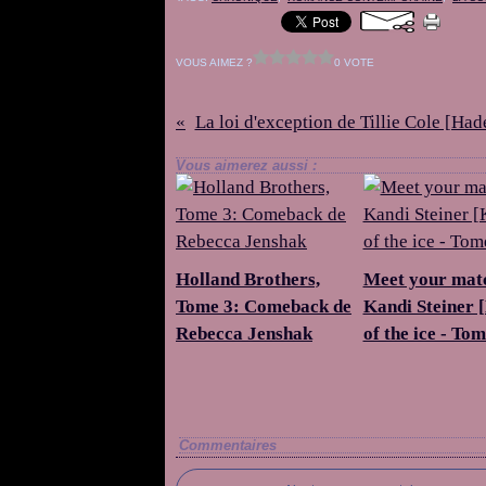
VOUS AIMEZ ?
0 VOTE
La loi d'exception de Tillie Cole [H
Vous aimerez aussi :
Holland Brothers,
Meet your mat
Tome 3: Comeback de
Kandi Steiner 
Rebecca Jenshak
of the ice - Tom
Commentaires