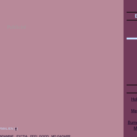
Publicité
Ho
Mee
Burn
M
RMALIEN [
#
]
ONDAMINE
,
FYCTIA
,
FEEL GOOD
,
MO GADARR