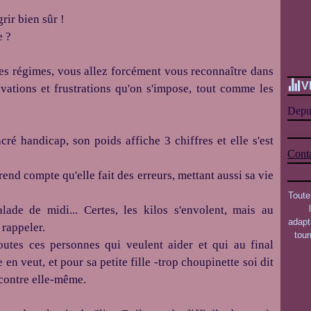
rir bien sûr !
e ?
 des régimes, vous allez forcément vous reconnaître dans
V
ivations et frustrations qu'on s'impose, tout comme les
Depui
acré handicap, son poids affiche 3 chiffres et elle s'est
Conta
end compte qu'elle fait des erreurs, mettant aussi sa vie
Toute
salade de midi...
Certes, les kilos s'envolent, mais au
adapt
i rappeler.
tou
outes ces personnes qui veulent aider et qui au final
e en veut, et pour sa petite fille -trop
choupinette
soi dit
contre
elle-même.