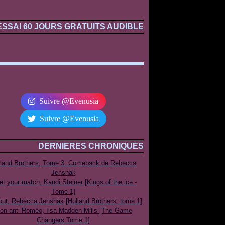
ESSAI 60 JOURS GRATUITS AUDIBLE
Suivre @Evenusia
Suivre @Evenusia
DERNIERES CHRONIQUES
lland Brothers, Tome 3: Comeback de Rebecca
Jenshak
t your match, Kandi Steiner [Kings of the ice -
Tome 1]
out, Rebecca Jenshak [Holland Brothers, tome 1]
on anti Roméo, Ilsa Madden-Mills [The Game
Changers Tome 1]