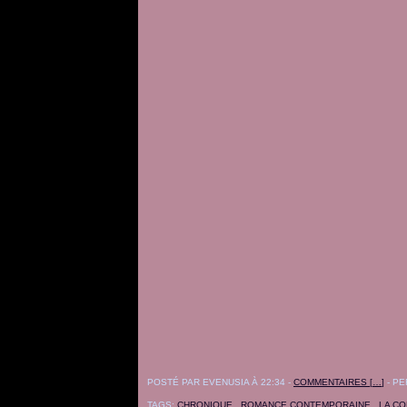
POSTÉ PAR EVENUSIA À 22:34 -
COMMENTAIRES [
…
]
- PE
TAGS:
CHRONIQUE
,
ROMANCE CONTEMPORAINE
,
LA C