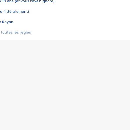
 a 13 ans (et vous l'avez ignoré)
e (littéralement)
im Rayan
 toutes les règles
s les jeux vidéo
us choquant de Rockstar ? - Le scandale BULLY
e plus moche de Steam
du RÊVE tourne au CAUCHEMAR
pendant 8 heures
it… à tort
umiliés par un jeu vidéo
ire - Final Fantasy 8
ti un empire - Age of Empires