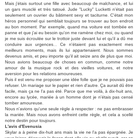
Mais j'étais surtout une fille avec beaucoup de malchance, et lui
un gars musclé et très tatoué. Jude "Lucky" Lucketti n'était pas
seulement un ouvrier du bâtiment sexy et taciturne. C'était mon
héros personnel qui semblait toujours se trouver au bon endroit
au bon moment. Par exemple, quand ma voiture est tombée en
panne et que j'ai eu besoin qu'on me ramène chez moi, ou quand
je me suis écroulée sur le trottoir juste devant lui et qu'il a dû me
conduire aux urgences... Ce n'étaient pas exactement mes
meilleurs moments, mais ils lui appartenaient. Nous sommes
devenus amis, et peu importe qu'il ait seize ans de plus que moi.
Nous avions beaucoup de choses en commun, comme notre
amour de la musique rock et des vieilles voitures, et notre
aversion pour les relations amoureuses.
Puis il est venu me proposer une idée folle que je ne pouvais pas
refuser. Un mariage sur le papier et rien d'autre. Ça aurait dû être
facile, mais ça ne l'a pas été. Parce que me voilà, à dix-huit ans,
encore au lycée, mariée à un homme dont je n'étais pas censé
tomber amoureuse.
Nous n'avions qu'une seule règle à respecter : ne pas embrasser
la mariée. Mais nous avons enfreint cette règle, et cela a scellé
notre destin pour toujours.
L'avis d'Evenusia
Skylar a à peine dix-huit ans mais la vie ne l'a pas épargnée. Je