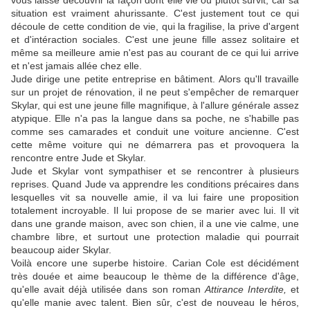
vous laisse découvrir la façon dont elle vie ou plutôt survit, car sa
situation est vraiment ahurissante. C'est justement tout ce qui
découle de cette condition de vie, qui la fragilise, la prive d'argent
et d'intéraction sociales. C'est une jeune fille assez solitaire et
même sa meilleure amie n'est pas au courant de ce qui lui arrive
et n'est jamais allée chez elle.
Jude dirige une petite entreprise en bâtiment. Alors qu'll travaille
sur un projet de rénovation, il ne peut s'empêcher de remarquer
Skylar, qui est une jeune fille magnifique, à l'allure générale assez
atypique. Elle n'a pas la langue dans sa poche, ne s'habille pas
comme ses camarades et conduit une voiture ancienne. C'est
cette même voiture qui ne démarrera pas et provoquera la
rencontre entre Jude et Skylar.
Jude et Skylar vont sympathiser et se rencontrer à plusieurs
reprises. Quand Jude va apprendre les conditions précaires dans
lesquelles vit sa nouvelle amie, il va lui faire une proposition
totalement incroyable. Il lui propose de se marier avec lui. Il vit
dans une grande maison, avec son chien, il a une vie calme, une
chambre libre, et surtout une protection maladie qui pourrait
beaucoup aider Skylar.
Voilà encore une superbe histoire. Carian Cole est décidément
très douée et aime beaucoup le thème de la différence d'âge,
qu'elle avait déjà utilisée dans son roman
Attirance Interdite,
et
qu'elle manie avec talent. Bien sûr, c'est de nouveau le héros,