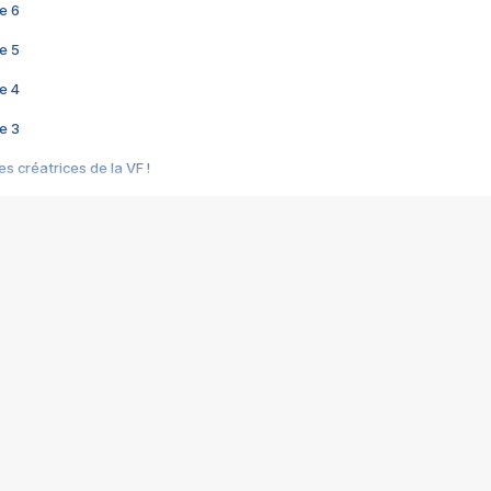
e 6
e 5
e 4
e 3
s créatrices de la VF !
e 2
e 1
e Mektoub My Love arrive enfin ! Rencontre avec Shaïn Boumedine et Sal
i : après Toni en famille
elle réalise le bouleversant Dites lui que je l'aime
ais ! Rencontre autour de Vie privée de Rebecca Zlotowski
 de Marguerite, Grave... Rencontre avec Ella Rumpf
 Les Rêveurs, un film intime sur la santé mentale