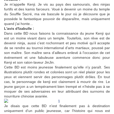
Je m'appelle Kenji. Je vis au pays des samouraïs, des ninjas
furtifs et des kamis farceurs. Voué à devenir un moine du temple
du Souffle Sacré, ma vie bascule le jour où je découvre que je
possède le fantastique pouvoir de disparaître, mais uniquement
quand j'ai honte...
L'avis d'Izabulle :
Dans cette BD nous faisons la connaissance du jeune Kenji qui
est un moine vivant dans un temple. Toutefois, son rêve est de
devenir ninja, aussi c'est rochonnant et peu motivé qu'il accepte
de se rendre au tournoi international d'arts martiaux, poussé par
son maître. Son maître sera d'ailleurs enlevé à l'occasion de cet
événement et une fabuleuse aventure commence donc pour
Kenji et son raton-laveur JinJin.
Cette BD est moins jeunesse finalement qu'elle n'y paraît. Ses
illustrations plutôt rondes et colorées sont un réel plaisir pour les
yeux et viennent servir des personnages plutôt drôles. En tout
cas, le personnage de kenji est clairement à mourir de rire. Le
jeune garçon a un tempérament bien trempé et n'hésite pas à se
moquer de ses adversaires en leur attribuant des surnoms de
nourriture chinoise avariée.
Je disais que cette BD n'est finalement pas à destination
uniquement d'un public jeunesse, car l'histoire qui nous est