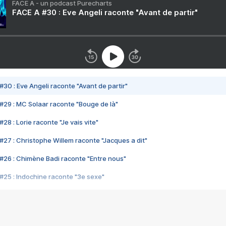
FACE A - un podcast Purecharts
FACE A #30 : Eve Angeli raconte "Avant de partir"
#30 : Eve Angeli raconte "Avant de partir"
#29 : MC Solaar raconte "Bouge de là"
28 : Lorie raconte "Je vais vite"
#27 : Christophe Willem raconte "Jacques a dit"
#26 : Chimène Badi raconte "Entre nous"
#25 : Indochine raconte "3e sexe"
#24 : Zaho raconte "C'est chelou"
#23 : Patrick Bruel raconte "Au café des délices"