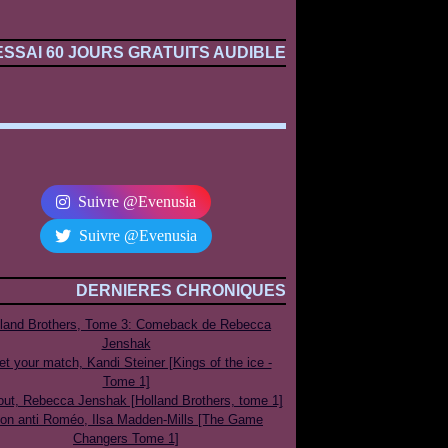
ESSAI 60 JOURS GRATUITS AUDIBLE
Suivre @Evenusia
Suivre @Evenusia
DERNIERES CHRONIQUES
lland Brothers, Tome 3: Comeback de Rebecca
Jenshak
t your match, Kandi Steiner [Kings of the ice -
Tome 1]
out, Rebecca Jenshak [Holland Brothers, tome 1]
on anti Roméo, Ilsa Madden-Mills [The Game
Changers Tome 1]