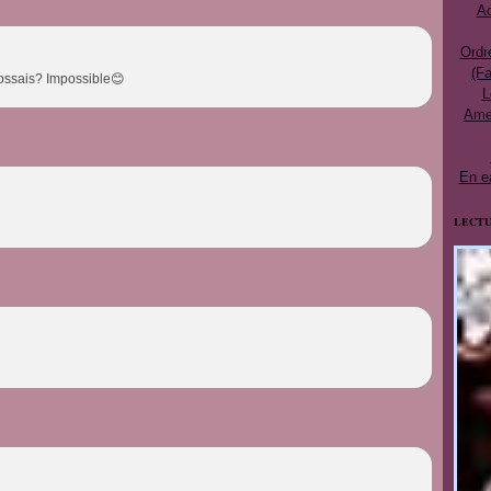
Ac
Ordr
(Fa
écossais? Impossible😊
L
Ames
En e
LECTU