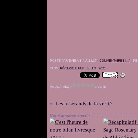
POSTÉ PAR EVENUSIA À 23:37 -
COMMENTAIRES [
…
]
- PE
TAGS:
RÉCAPITULATIF
,
BILAN
,
2021
VOUS AIMEZ ?
0 VOTE
Les tisserands de la vérité
Vous aimerez aussi :