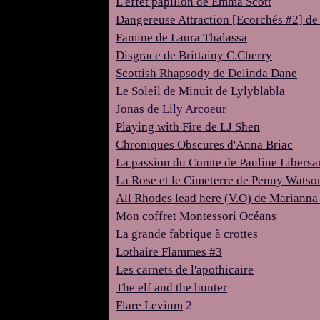
L'effet papillon de Emma Scott
Dangereuse Attraction [Ecorchés #2] de
Famine de Laura Thalassa
Disgrace de Brittainy C.Cherry
Scottish Rhapsody de Delinda Dane
Le Soleil de Minuit de Lylyblabla
Jonas
de Lily Arcoeur
Playing with Fire de LJ Shen
Chroniques Obscures d'Anna Briac
La passion du Comte de Pauline Libersa
La Rose et le Cimeterre de Penny Wats
All Rhodes lead here (V.O) de Marianna
Mon coffret Montessori Océans
La grande fabrique à crottes
Lothaire Flammes #3
Les carnets de l'apothicaire
The elf and the hunter
Flare Levium
2