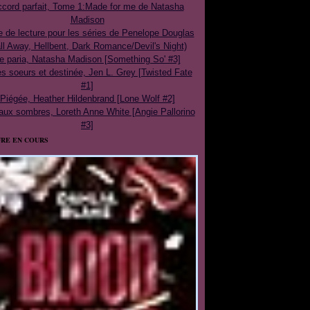
cord parfait, Tome 1:Made for me de Natasha
Madison
e de lecture pour les séries de Penelope Douglas
ll Away, Hellbent, Dark Romance/Devil's Night)
e paria, Natasha Madison [Something So' #3]
 soeurs et destinée, Jen L. Grey [Twisted Fate
#1]
Piégée, Heather Hildenbrand [Lone Wolf #2]
aux sombres, Loreth Anne White [Angie Pallorino
#3]
RE EN COURS