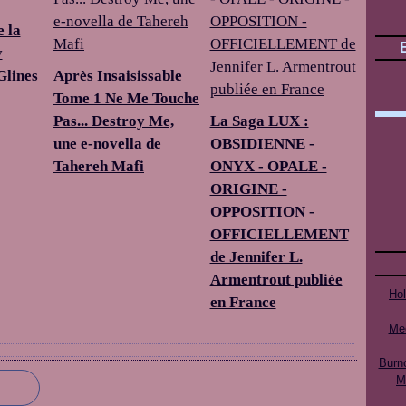
e la
y
Glines
Après Insaisissable
Tome 1 Ne Me Touche
Pas... Destroy Me,
La Saga LUX :
une e-novella de
OBSIDIENNE -
Tahereh Mafi
ONYX - OPALE -
ORIGINE -
OPPOSITION -
OFFICIELLEMENT
de Jennifer L.
Armentrout publiée
Ho
en France
Mee
Burn
M