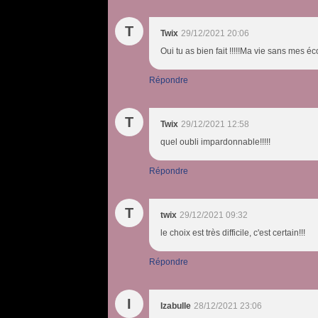
T
Twix
29/12/2021 20:06
Oui tu as bien fait !!!!!Ma vie sans mes 
Répondre
T
Twix
29/12/2021 12:58
quel oubli impardonnable!!!!!
Répondre
T
twix
29/12/2021 09:32
le choix est très difficile, c'est certain!!!
Répondre
I
Izabulle
28/12/2021 23:06