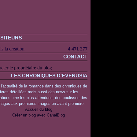
ISITEURS
s la création
4 471 277
CONTACT
cter le propriétaire du blog
LES CHRONIQUES D'EVENUSIA
 l'actualité de la romance dans des chroniques de
livres détaillées mais aussi des news sur les
ations ciné les plus attendues, des coulisses des
rnages aux premières images en avant-première.
Accueil du blog
Créer un blog avec CanalBlog