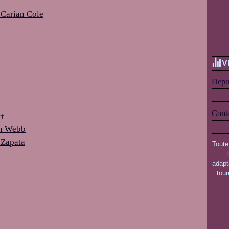
 Carian Cole
V
Depui
Conta
rt
on Webb
 Zapata
Toute
adapt
tou