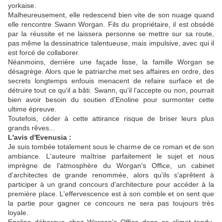
yorkaise.
Malheureusement, elle redescend bien vite de son nuage quand
elle rencontre Swann Worgan. Fils du propriétaire, il est obsédé
par la réussite et ne laissera personne se mettre sur sa route,
pas même la dessinatrice talentueuse, mais impulsive, avec qui il
est forcé de collaborer.
Néanmoins, derrière une façade lisse, la famille Worgan se
désagrège. Alors que le patriarche met ses affaires en ordre, des
secrets longtemps enfouis menacent de refaire surface et de
détruire tout ce qu'il a bâti. Swann, qu'il l'accepte ou non, pourrait
bien avoir besoin du soutien d'Enoline pour surmonter cette
ultime épreuve.
Toutefois, céder à cette attirance risque de briser leurs plus
grands rêves...
L'avis d'Evenusia :
Je suis tombée totalement sous le charme de ce roman et de son
ambiance. L'auteure maîtrise parfaitement le sujet et nous
imprègne de l'atmosphère du Worgan's Office, un cabinet
d'architectes de grande renommée, alors qu'ils s'aprêtent à
participer à un grand concours d'architecture pour accéder à la
première place. L'effervescence est à son comble et on sent que
la partie pour gagner ce concours ne sera pas toujours très
loyale.