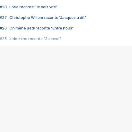
28 : Lorie raconte "Je vais vite"
#27 : Christophe Willem raconte "Jacques a dit"
#26 : Chimène Badi raconte "Entre nous"
#25 : Indochine raconte "3e sexe"
#24 : Zaho raconte "C'est chelou"
#23 : Patrick Bruel raconte "Au café des délices"
#22 : Kyo raconte "Le chemin"
#21 : Nolwenn Leroy raconte "Cassé"
#20 : Patrick Hernandez raconte "Born to be alive"
#19 : Lorie raconte "Près de moi"
#18 : Michael Jones raconte "A nos actes manqués" (avec Jean-Jacque
#17 : Khaled raconte "Aïcha"