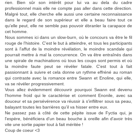
rien. Bien sûr son intérêt pour lui va au dela du cadre
professionnel mais elle ne compte pas aller dans cette direction.
Malgré tout, elle cherche elle aussi une certaine reconnaissance
dans le regard de son supérieur et elle a beau faire tout ce
qu'elle peut, elle ne semble pas pouvoir ébranler la carapace de
cet homme.
Nous sommes ici dans un slow-burn, où le concours va être le fil
rouge de l'histoire. C'est le but à atteindre, et tous les participants
sont à l'affut de la moindre révélation, le moindre scandale qui
pourrait mettre à mal la concurrence. On va être entraînés dans
une spirale de machinations où tous les coups sont permis et où
la moindre faute peut se révéler fatale. C'est tout à fait
passionnant à suivre et cela donne un rythme effréné au roman
qui contraste avec la romance entre Swann et Enoline, qui elle,
va se révéler progressivement.
Vous allez évidemment découvrir pourquoi Swann est devenu
l'homme froid qui le caractérise et comment Enonile, avec sa
douceur et sa persévérence va réussir à s'infliltrer sous sa peau,
balayant toutes les barrières qu'il va hisser entre eux.
Ne passez pas à côté de cette pépite issue de Fyctia qui, je
l'espère, bénéficiera d'un beau bouche à oreille afin d'avoir très
vite une sortie papier tout à fait méritée !
Coup de coeur <3