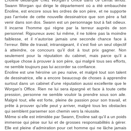
Enoline débarque chez Worgan's Office dans ce climat tendu.
Swann Worgan qui dirige le département où a été embauchée
Enoline, est encore sous les ordres de son père, et ne supporte
pas l'arrivée de cette nouvelle dessinatrice que son père a fait
venir dans son dos. Swann est un personnage tout à fait odieux.
Il incarne l'homme qui règne par la terreur auprès de son
personnel. Rigoureux avec lui même, il ne tolère pas la moindre
faiblesse, et il n'autorise jamais une seconde chance face à
l'erreur. Bête de travail, intransigeant, il s'est fixé un seul objectif
à atteindre, ce concours qu'il doit à tout prix gagner. Non
seulement pour la réputation du cabinet, mais parce qu'il a
quelque chose à prouver à son père, qui malgré tous ses efforts,
ne semble toujours pas lui accorder sa confiance.
Enoline est une héroïne un peu naïve, et malgré tout son talent
de dessinatrice, elle a encore beaucoup de choses à apprendre
surtout dans un cabinet d'une réputation aussi excellente que le
Worgan's Office. Rien ne lui sera épargné et face à toute cette
pression, personne ne semble vouloir la prendre sous son aile.
Malgré tout, elle est forte, pleine de passion pour son travail, et
prête à prouver qu'elle peut y arriver, malgré tous les obstacles
qui semblent parsemer son chemin vers la réussite.
Même si elle est intimidée par Swann, Enoline sait qu'il a un poids
immense qui pèse sur lui et de grosses responsabilités à gérer.
Elle est pleine d'admiration pour cet homme qui ne lâche jamais