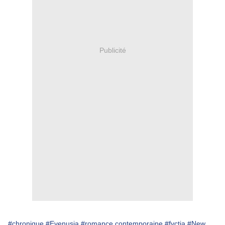
Publicité
#chronique
#Evenusia
#romance contemporaine
#fyctia
#New