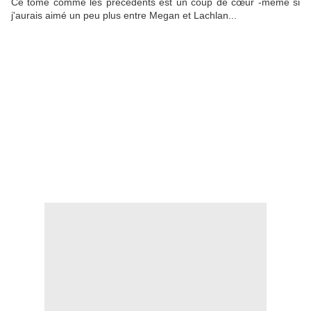
Ce
tome comme les précédents est un coup de
cœur -même
si
j'aurais aimé un peu plus entre Megan et
Lachlan
...