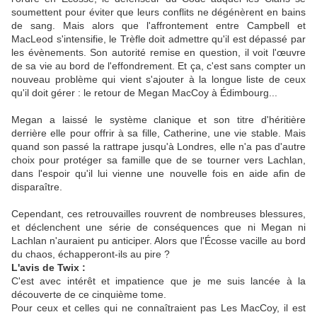
soumettent pour éviter que leurs conflits ne dégénèrent en bains
de sang. Mais alors que l'affrontement entre Campbell et
MacLeod s'intensifie, le Trèfle doit admettre qu'il est dépassé par
les évènements. Son autorité remise en question, il voit l'œuvre
de sa vie au bord de l'effondrement. Et ça, c'est sans compter un
nouveau problème qui vient s'ajouter à la longue liste de ceux
qu'il doit gérer : le retour de Megan MacCoy à Édimbourg...
Megan a laissé le système clanique et son titre d'héritière
derrière elle pour offrir à sa fille, Catherine, une vie stable. Mais
quand son passé la rattrape jusqu'à Londres, elle n'a pas d'autre
choix pour protéger sa famille que de se tourner vers Lachlan,
dans l'espoir qu'il lui vienne une nouvelle fois en aide afin de
disparaître.
Cependant, ces retrouvailles rouvrent de nombreuses blessures,
et déclenchent une série de conséquences que ni Megan ni
Lachlan n'auraient pu anticiper. Alors que l'Écosse vacille au bord
du chaos, échapperont-ils au pire ?
L'avis de Twix :
C'est avec intérêt et impatience que je me suis lancée à la
découverte de ce cinquième tome.
Pour ceux et celles qui ne connaîtraient pas Les
MacCoy,
il
est