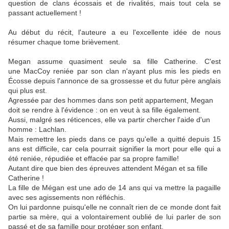
question de clans écossais et
de
rivalités, mais
tout cela se
passant actuellement !
Au début du récit, l'auteure a eu l'excellente idée de nous
résumer chaque tome brièvement.
Megan assume quasiment seule sa fille Catherine.
C'est
une
MacCoy
reniée par son clan n'ayant plus mis les pieds en
Écosse depuis l'annonce de sa grossesse et du futur père anglais
qui plus est.
Agressée par des hommes dans son petit appartement, Megan
doit se rendre à l'évidence :
o
n
en veut à sa fille également.
Aussi, malgré ses réticences, elle va partir chercher l'aide d'un
homme :
Lachlan
.
Mais remettre les pieds dans ce pays qu'elle a quitté depuis 15
ans est difficile, car cela pourrait signifier la mort pour elle qui a
été reniée, répudiée et effacée par sa propre famille!
Autant dire que bien des épreuves attendent
Mégan
et sa fille
Catherine !
La fille de
Mégan
est une ado de 14 ans qui va mettre la pagaille
avec ses agissements non réfléchis.
On lui pardonne puisqu'elle ne connaît rien de ce monde dont fait
partie sa mère, qui a volontairement oublié de lui parler de son
passé et de sa famille pour protéger son enfant.