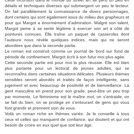
Cette incursion dans le monde du street art se perd un peu en
détails et techniques diverses qui submergent un peu le lecteur.
On fait parallèlement la connaissance de divers personnages,
dont certains qui sont également issus du milieu des grapheurs et
pour qui Margot a énormément d'admiration. Malgré son talent,
Margot peine à se sentir légitime à exercer son art à côté de
pointures connues. Elle traîne un paquet de casseroles dont
l'auteure nous révèle quelques indices, mais qui ne seront
abordées que dans la seconde partie.
Le roman est construit comme un journal de bord sur fond de
période de confinement. Margot écrit à son futur moi plus agée.
Cette seconde partie est pour moi la plus réussie. Elle est bien
plus parlante pour un lectorat de jeunes adultes, qui se
reconnaîtra dans certaines situations délicates. Plusieurs thèmes
sensibles seront abordés et traités de façon intelligente, sans
jugement et avec beaucoup de positivité et de bienveillance. La
gent masculine en prend pour son grade, peut-être un peu trop
par moments. Le féminisme est le maître mot, on s'entraide, on
se fait du bien, on se protège en s'entourant de gens qui vous
font grandir et prennent soin de vous.
Voilà un roman riche en thèmes variés. Je le conseille à tous
ceux et celles qui manquent de confiance, qui doutent et qui ont
besoin de croire en eux quel que soit leur âge.