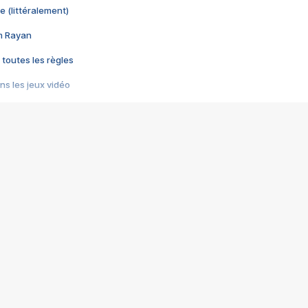
e (littéralement)
im Rayan
 toutes les règles
s les jeux vidéo
us choquant de Rockstar ? - Le scandale BULLY
e plus moche de Steam
du RÊVE tourne au CAUCHEMAR
pendant 8 heures
it… à tort
umiliés par un jeu vidéo
ire - Final Fantasy 8
ti un empire - Age of Empires
story DOFUS