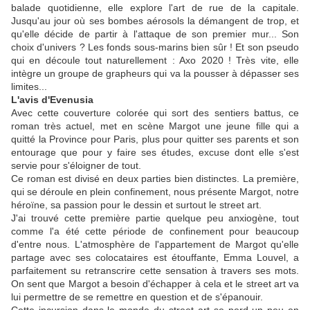
balade quotidienne, elle explore l'art de rue de la capitale.
Jusqu'au jour où ses bombes aérosols la démangent de trop, et
qu'elle décide de partir à l'attaque de son premier mur... Son
choix d'univers ? Les fonds sous-marins bien sûr ! Et son pseudo
qui en découle tout naturellement : Axo 2020 ! Très vite, elle
intègre un groupe de grapheurs qui va la pousser à dépasser ses
limites...
L'avis d'Evenusia
Avec cette couverture colorée qui sort des sentiers battus, ce
roman très actuel, met en scène Margot une jeune fille qui a
quitté la Province pour Paris, plus pour quitter ses parents et son
entourage que pour y faire ses études, excuse dont elle s'est
servie pour s'éloigner de tout.
Ce roman est divisé en deux parties bien distinctes. La première,
qui se déroule en plein confinement, nous présente Margot, notre
héroïne, sa passion pour le dessin et surtout le street art.
J'ai trouvé cette première partie
quelque peu anxiogène, tout
comme l'a été cette période de confinement pour beaucoup
d'entre nous. L'atmosphère de l'appartement de Margot qu'elle
partage avec ses colocataires est étouffante, Emma Louvel, a
parfaitement su retranscrire cette sensation à travers ses mots.
On sent que Margot a besoin d'échapper à cela et le street art va
lui permettre de se remettre en question et de s'épanouir.