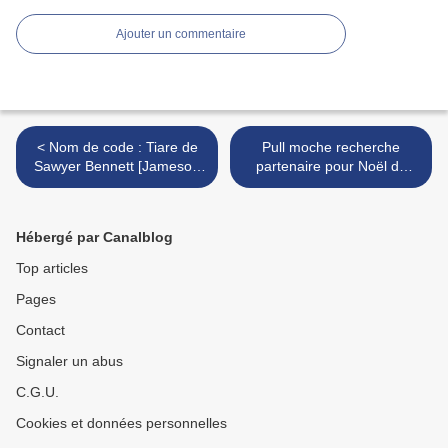
Ajouter un commentaire
< Nom de code : Tiare de
Pull moche recherche
Sawyer Bennett [Jameson
partenaire pour Noël de
Security Force #7]
Fanny Myjany >
Hébergé par Canalblog
Top articles
Pages
Contact
Signaler un abus
C.G.U.
Cookies et données personnelles