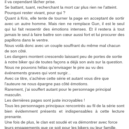
il va cependant lâcher prise.
Se battant, tuant, recherchant la mort car plus rien ne l'atteint.
Pourquoi rester vivant, pour qui ?
Quant à Kris, elle tente de tourner la page en acceptant de sortir
avec un autre homme.
Mais rien ne remplace
Gun
, il est le seul
qui lui fait ressentir des émotions intenses.
Et il restera à tout
jamais le seul à faire battre son cœur aussi fort et lui procurer des
papillons dans le ventre.
Nous voilà donc avec un couple souffrant du même mal chacun
de son côté.
Les dangers montent crescendo laissant peu de portes de sortie
à notre biker qui de toutes façons a déjà son avis sur la question.
Nous ne pouvons hélas qu'envisager le pire au vu des
événements graves qui vont surgir...
Avec ce titre, s'achève cette série et autant vous dire que
l'auteure ne nous épargne pas côté émotions.
Rarement, j'ai souffert autant pour le personnage principal
masculin.
Les dernières pages sont juste incroyables !
Tous les personnages principaux rencontrés au fil de la série sont
bien évidemment présents et indispensables à cette lecture
prenante.
Une fois de plus, le clan est soudé et va démontrer avec force
leurs engagements que ce soit pour les bikers ou leur famille.