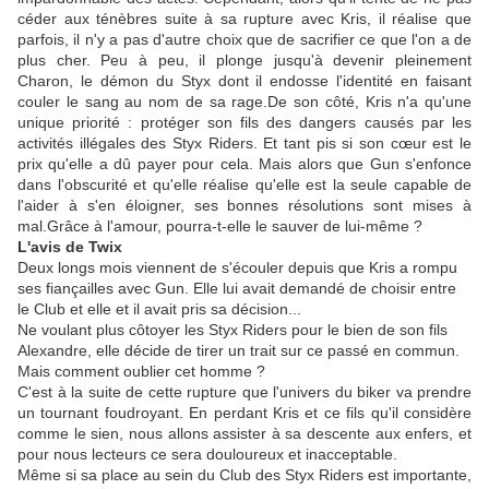
céder aux ténèbres suite à sa rupture avec Kris, il réalise que
parfois, il n'y a pas d'autre choix que de sacrifier ce que l'on a de
plus cher. Peu à peu, il plonge jusqu'à devenir pleinement
Charon, le démon du Styx dont il endosse l'identité en faisant
couler le sang au nom de sa rage.De son côté, Kris n'a qu'une
unique priorité : protéger son fils des dangers causés par les
activités illégales des Styx Riders. Et tant pis si son cœur est le
prix qu'elle a dû payer pour cela. Mais alors que Gun s'enfonce
dans l'obscurité et qu'elle réalise qu'elle est la seule capable de
l'aider à s'en éloigner, ses bonnes résolutions sont mises à
mal.Grâce à l'amour, pourra-t-elle le sauver de lui-même ?
L'avis de Twix
Deux longs mois viennent de s'écouler depuis que Kris a rompu
ses fiançailles avec
Gun
.
Elle lui avait demandé de choisir entre
le Club et elle et il avait pris sa décision...
Ne voulant plus côtoyer les Styx Riders pour le bien de son fils
Alexandre, elle décide de tirer un trait sur ce passé en commun.
Mais comment oublier cet homme ?
C'est à la suite de cette rupture que l'univers du biker va prendre
un tournant foudroyant.
En perdant Kris et ce fils qu'il considère
comme le sien, nous allons assister à sa descente aux enfers, et
pour nous lecteurs ce sera douloureux et inacceptable.
Même si sa place au sein du Club des Styx Riders est importante,