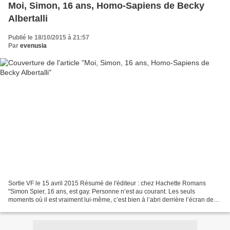
Moi, Simon, 16 ans, Homo-Sapiens de Becky
Albertalli
Publié le 18/10/2015 à 21:57
Par
evenusia
Sortie VF le 15 avril 2015 Résumé de l'éditeur : chez Hachette Romans
"Simon Spier, 16 ans, est gay. Personne n’est au courant. Les seuls
moments où il est vraiment lui-même, c’est bien à l’abri derrière l’écran de
son ordinateur. C’est sur un chat qu’il...