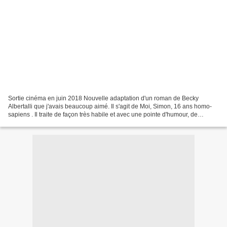
Sortie cinéma en juin 2018 Nouvelle adaptation d'un roman de Becky
Albertalli que j'avais beaucoup aimé. Il s'agit de Moi, Simon, 16 ans homo-
sapiens . Il traite de façon très habile et avec une pointe d'humour, de
l'homosexualité chez les adolescents....