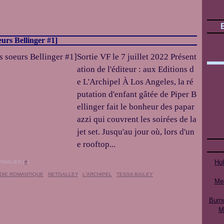
eurs Bellinger #1]
Sortie VF le 7 juillet 2022 Présent
ation de l'éditeur : aux Editions d
e L'Archipel À Los Angeles, la ré
putation d'enfant gâtée de Piper B
ellinger fait le bonheur des papar
azzi qui couvrent les soirées de la
jet set. Jusqu'au jour où, lors d'un
e rooftop...
Ho
RMALIEN [
#
]
DIE ROMANTIQUE
,
NETGALLEY
,
L'ARCHIPEL
,
TESSA BAILEY
Mee
Burn
M