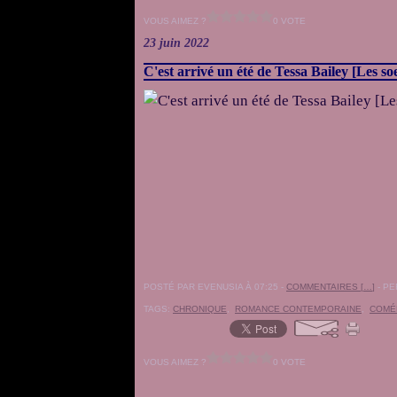
VOUS AIMEZ ?
0 VOTE
23 juin 2022
C'est arrivé un été de Tessa Bailey [Les so
POSTÉ PAR EVENUSIA À 07:25 -
COMMENTAIRES [
…
]
- PE
TAGS:
CHRONIQUE
,
ROMANCE CONTEMPORAINE
,
COMÉ
VOUS AIMEZ ?
0 VOTE