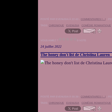
POSTÉ PAR EVENUSIA À 22:43 -
COMMENTAIRES [
…
]
- PE
TAGS:
CHRONIQUE
,
EVENUSIA
,
COMÉDIE ROMANTIQUE
VOUS AIMEZ ?
0 VOTE
24 juillet 2022
The honey don't list de Christina Lauren
POSTÉ PAR EVENUSIA À 00:39 -
COMMENTAIRES [
…
]
- PE
TAGS:
CHRONIQUE
,
EVENUSIA
,
COMÉDIE ROMANTIQUE