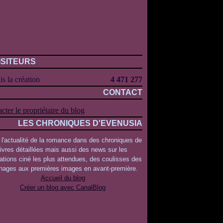
ISITEURS
s la création
4 471 277
CONTACT
cter le propriétaire du blog
LES CHRONIQUES D'EVENUSIA
 l'actualité de la romance dans des chroniques de
livres détaillées mais aussi des news sur les
ations ciné les plus attendues, des coulisses des
rnages aux premières images en avant-première.
Accueil du blog
Créer un blog avec CanalBlog