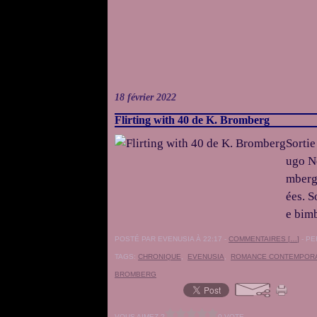
18 février 2022
Flirting with 40 de K. Bromberg
Sortie
ugo N
mberg 
ées. S
e bimb
POSTÉ PAR EVENUSIA À 22:17 -
COMMENTAIRES [
…
]
- PE
TAGS:
CHRONIQUE
,
EVENUSIA
,
ROMANCE CONTEMPOR
BROMBERG
VOUS AIMEZ ?
0 VOTE