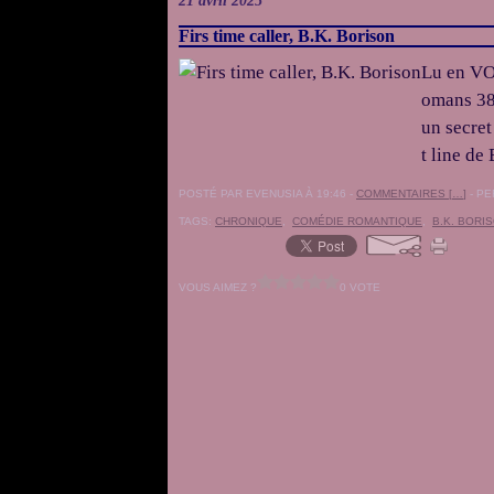
21 avril 2025
Firs time caller, B.K. Borison
Lu en VO 
omans 38
un secret
t line de
POSTÉ PAR EVENUSIA À 19:46 -
COMMENTAIRES [
…
]
- PE
TAGS:
CHRONIQUE
,
COMÉDIE ROMANTIQUE
,
B.K. BORI
VOUS AIMEZ ?
0 VOTE