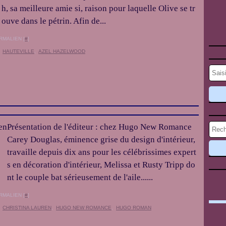
h, sa meilleure amie si, raison pour laquelle Olive se tr
ouve dans le pétrin. Afin de...
RMALIEN [
#
]
,
HAUTEVILLE
,
AZEL HAZELWOOD
Présentation de l'éditeur : chez Hugo New Romance
Carey Douglas, éminence grise du design d'intérieur,
travaille depuis dix ans pour les célébrissimes expert
s en décoration d'intérieur, Melissa et Rusty Tripp do
nt le couple bat sérieusement de l'aile......
RMALIEN [
#
]
,
CHRISTINA LAUREN
,
HUGO NEW ROMANCE
,
HUGO ROMAN