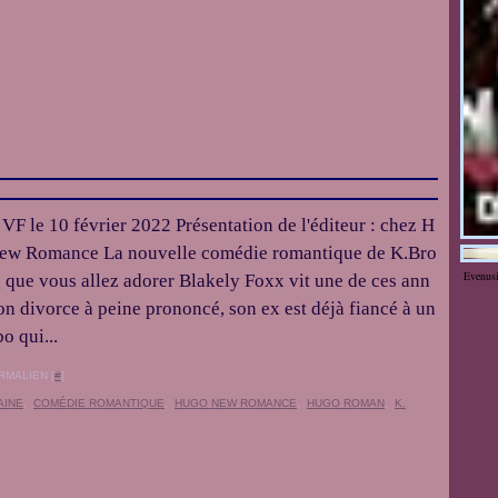
 VF le 10 février 2022 Présentation de l'éditeur : chez H
ew Romance La nouvelle comédie romantique de K.Bro
Evenus
que vous allez adorer Blakely Foxx vit une de ces ann
on divorce à peine prononcé, son ex est déjà fiancé à un
o qui...
RMALIEN [
#
]
AINE
,
COMÉDIE ROMANTIQUE
,
HUGO NEW ROMANCE
,
HUGO ROMAN
,
K.