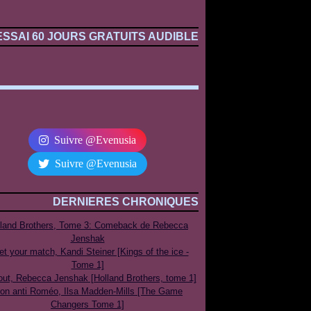
ESSAI 60 JOURS GRATUITS AUDIBLE
Suivre @Evenusia
Suivre @Evenusia
DERNIERES CHRONIQUES
lland Brothers, Tome 3: Comeback de Rebecca
Jenshak
t your match, Kandi Steiner [Kings of the ice -
Tome 1]
out, Rebecca Jenshak [Holland Brothers, tome 1]
on anti Roméo, Ilsa Madden-Mills [The Game
Changers Tome 1]