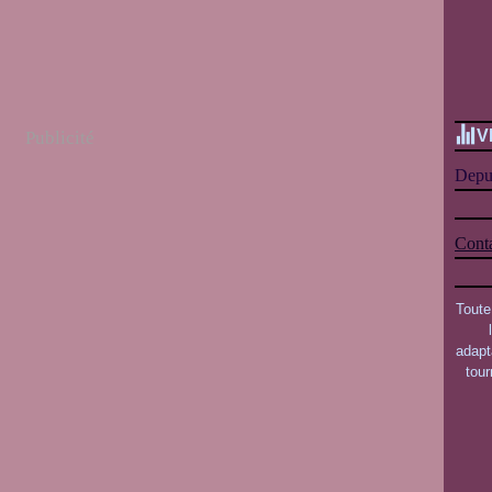
V
Publicité
Depui
Conta
Toute
adapt
tou