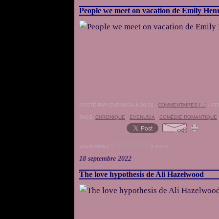
People we meet on vacation de Emily Hen
POSTÉ PAR EVENUSIA À 20:32 -
COMMENTAIRES [
…
]
- PE
TAGS:
CHRONIQUE
,
EVENUSIA
,
COMÉDIE ROMANTIQUE
VOUS AIMEZ ?
0 VOTE
18 septembre 2022
The love hypothesis de Ali Hazelwood