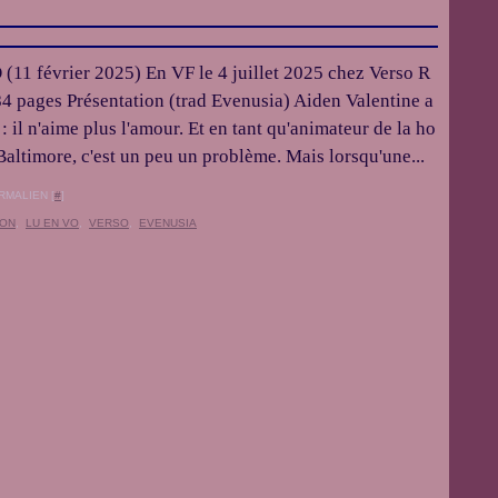
(11 février 2025) En VF le 4 juillet 2025 chez Verso R
4 pages Présentation (trad Evenusia) Aiden Valentine a
 : il n'aime plus l'amour. Et en tant qu'animateur de la ho
 Baltimore, c'est un peu un problème. Mais lorsqu'une...
RMALIEN [
#
]
SON
,
LU EN VO
,
VERSO
,
EVENUSIA