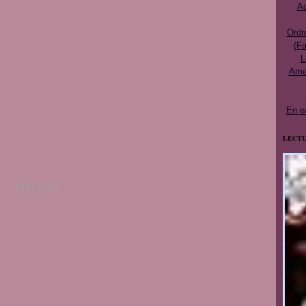
Ac
Ordr
(Fa
L
Ames
En e
LECTU
Publicité