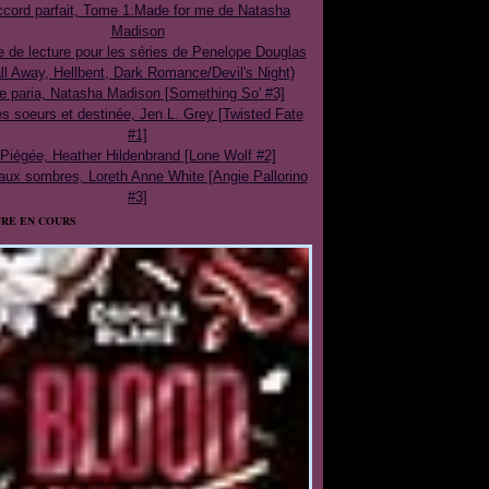
cord parfait, Tome 1:Made for me de Natasha
Madison
e de lecture pour les séries de Penelope Douglas
ll Away, Hellbent, Dark Romance/Devil's Night)
e paria, Natasha Madison [Something So' #3]
 soeurs et destinée, Jen L. Grey [Twisted Fate
#1]
Piégée, Heather Hildenbrand [Lone Wolf #2]
aux sombres, Loreth Anne White [Angie Pallorino
#3]
RE EN COURS