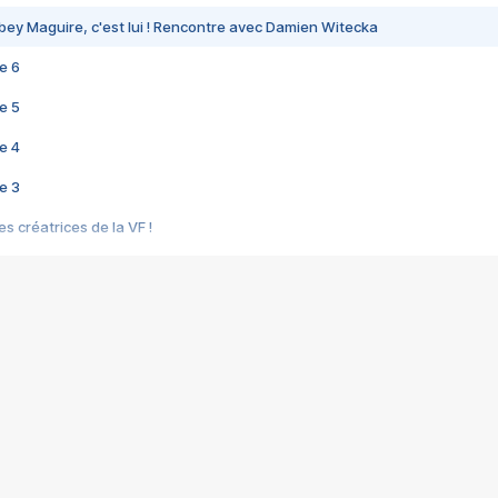
bey Maguire, c'est lui ! Rencontre avec Damien Witecka
e 6
e 5
e 4
e 3
s créatrices de la VF !
e 2
e 1
e Mektoub My Love arrive enfin ! Rencontre avec Shaïn Boumedine et Sal
i : après Toni en famille
elle réalise le bouleversant Dites lui que je l'aime
ais ! Rencontre autour de Vie privée de Rebecca Zlotowski