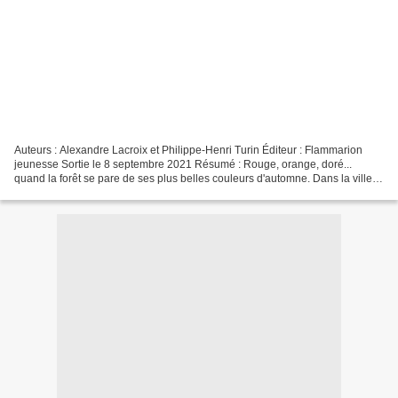
Auteurs : Alexandre Lacroix et Philippe-Henri Turin Éditeur : Flammarion
jeunesse Sortie le 8 septembre 2021 Résumé : Rouge, orange, doré...
quand la forêt se pare de ses plus belles couleurs d'automne. Dans la ville
de Basile, on raconte que la forêt...