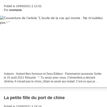
Publié le 29/09/2021 à 12:52
Par
evenusia
Auteurs : Hubert Ben Kemoun et Sess Éditeur : Flammarion jeunesse Sortie
le 25 août 2021 Résumé : "- Tu seras avec nous, Clémentine,a déclaré
Jérémy. Il n'avait pas le choix, j'étais la seule qui restait. C'est ce que je
déteste le plus quand on fait...
La petite fille du port de chine
Publié le 22/09/2021 à 18:10