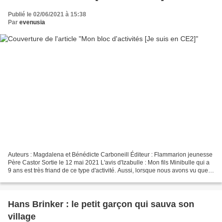
Publié le 02/06/2021 à 15:38
Par
evenusia
Auteurs : Magdalena et Bénédicte Carboneill Éditeur : Flammarion jeunesse
Père Castor Sortie le 12 mai 2021 L'avis d'Izabulle : Mon fils Minibulle qui a
9 ans est très friand de ce type d'activité. Aussi, lorsque nous avons vu que
Flammarion sortait des...
Hans Brinker : le petit garçon qui sauva son
village