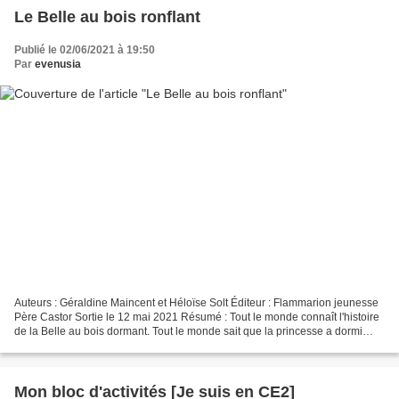
Le Belle au bois ronflant
Publié le 02/06/2021 à 19:50
Par
evenusia
Auteurs : Géraldine Maincent et Héloïse Solt Éditeur : Flammarion jeunesse
Père Castor Sortie le 12 mai 2021 Résumé : Tout le monde connaît l'histoire
de la Belle au bois dormant. Tout le monde sait que la princesse a dormi
cent ans avant d'être réveillée...
Mon bloc d'activités [Je suis en CE2]