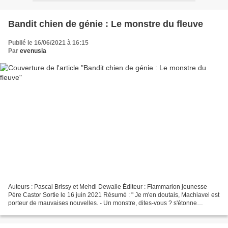
Bandit chien de génie : Le monstre du fleuve
Publié le 16/06/2021 à 16:15
Par
evenusia
Auteurs : Pascal Brissy et Mehdi Dewalle Éditeur : Flammarion jeunesse
Père Castor Sortie le 16 juin 2021 Résumé : " Je m'en doutais, Machiavel est
porteur de mauvaises nouvelles. - Un monstre, dites-vous ? s'étonne
Léonard, perplexe. - Oui, les ouvriers...