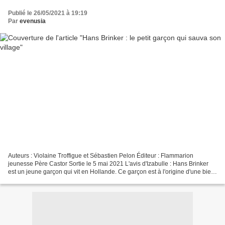
Publié le 26/05/2021 à 19:19
Par
evenusia
Auteurs : Violaine Troffigue et Sébastien Pelon Éditeur : Flammarion
jeunesse Père Castor Sortie le 5 mai 2021 L'avis d'Izabulle : Hans Brinker
est un jeune garçon qui vit en Hollande. Ce garçon est à l'origine d'une bien
jolie légende, nous présentant...