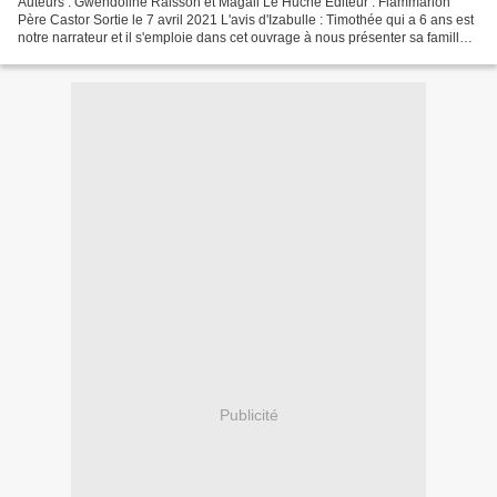
Auteurs : Gwendoline Raisson et Magali Le Huche Éditeur : Flammarion
Père Castor Sortie le 7 avril 2021 L'avis d'Izabulle : Timothée qui a 6 ans est
notre narrateur et il s'emploie dans cet ouvrage à nous présenter sa famille
élargie. Je dis élargie car...
Publicité