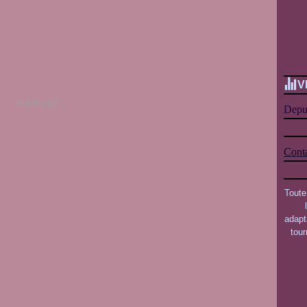
V
Publicité
Depui
Conta
Toute
adapt
tou