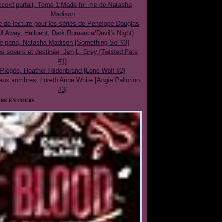
cord parfait, Tome 1:Made for me de Natasha
Madison
e de lecture pour les séries de Penelope Douglas
ll Away, Hellbent, Dark Romance/Devil's Night)
e paria, Natasha Madison [Something So' #3]
 soeurs et destinée, Jen L. Grey [Twisted Fate
#1]
Piégée, Heather Hildenbrand [Lone Wolf #2]
aux sombres, Loreth Anne White [Angie Pallorino
#3]
RE EN COURS