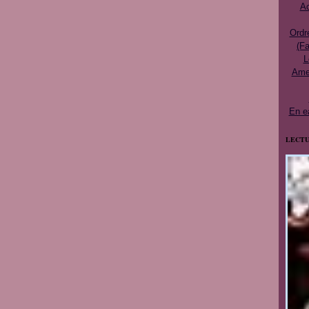
Ac
Ordr
(Fa
L
Ames
En e
LECTU