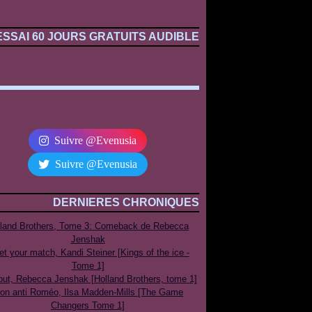
ESSAI 60 JOURS GRATUITS AUDIBLE
Suivre @Evenusia
Suivre @Evenusia
DERNIERES CHRONIQUES
lland Brothers, Tome 3: Comeback de Rebecca
Jenshak
t your match, Kandi Steiner [Kings of the ice -
Tome 1]
out, Rebecca Jenshak [Holland Brothers, tome 1]
on anti Roméo, Ilsa Madden-Mills [The Game
Changers Tome 1]