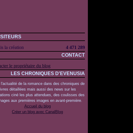
ISITEURS
s la création
4 471 289
CONTACT
cter le propriétaire du blog
LES CHRONIQUES D'EVENUSIA
 l'actualité de la romance dans des chroniques de
livres détaillées mais aussi des news sur les
ations ciné les plus attendues, des coulisses des
rnages aux premières images en avant-première.
Accueil du blog
Créer un blog avec CanalBlog