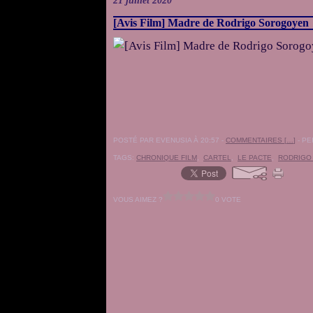
21 juillet 2020
[Avis Film] Madre de Rodrigo Sorogoyen
POSTÉ PAR EVENUSIA À 20:57 -
COMMENTAIRES [
…
]
- PE
TAGS:
CHRONIQUE FILM
,
CARTEL
,
LE PACTE
,
RODRIGO
VOUS AIMEZ ?
0 VOTE