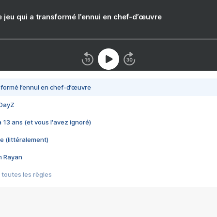
e jeu qui a transformé l’ennui en chef-d’œuvre
nsformé l’ennui en chef-d’œuvre
 DayZ
 a 13 ans (et vous l'avez ignoré)
e (littéralement)
im Rayan
 toutes les règles
s les jeux vidéo
us choquant de Rockstar ? - Le scandale BULLY