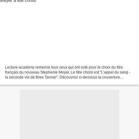
Lecture-academy remercie tous ceux qui ont voté pour le choix du titre
français du nouveau Stephenie Meyer. Le titre choisi est "L’appel du sang -
la seconde vie de Bree Tanner". Découvrez ci-dessous la couverture
française ! et ci-dessous celle qui incarnera...