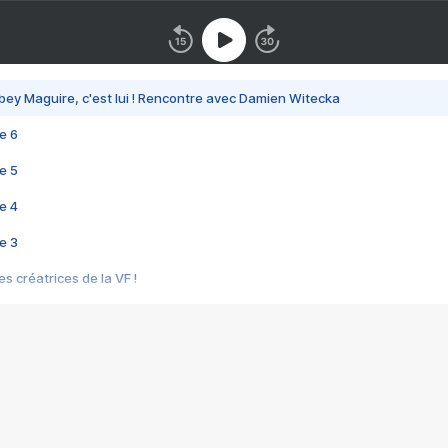
bey Maguire, c'est lui ! Rencontre avec Damien Witecka
e 6
e 5
e 4
e 3
s créatrices de la VF !
e 2
e 1
e Mektoub My Love arrive enfin ! Rencontre avec Shaïn Boumedine et Sal
i : après Toni en famille