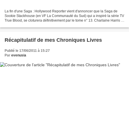
La fin d'une Saga : Hollywood Reporter vient d'annoncer que la Saga de
Sookie Stackhouse (en VF La Communauté du Sud) qui a inspiré la série TV
True Blood, se cloturera définitivement par le tome n° 13. Charlaine Harris a
déclaré à Popcornbiz : “I'm writing...
Récapitulatif de mes Chroniques Livres
Publié le 17/06/2011 à 15:27
Par
evenusia