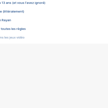
 a 13 ans (et vous l'avez ignoré)
e (littéralement)
im Rayan
 toutes les règles
s les jeux vidéo
us choquant de Rockstar ? - Le scandale BULLY
e plus moche de Steam
du RÊVE tourne au CAUCHEMAR
pendant 8 heures
it… à tort
umiliés par un jeu vidéo
ire - Final Fantasy 8
ti un empire - Age of Empires