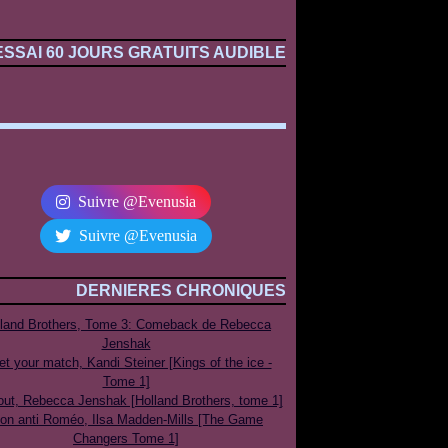
ESSAI 60 JOURS GRATUITS AUDIBLE
Suivre @Evenusia
Suivre @Evenusia
DERNIERES CHRONIQUES
lland Brothers, Tome 3: Comeback de Rebecca
Jenshak
t your match, Kandi Steiner [Kings of the ice -
Tome 1]
out, Rebecca Jenshak [Holland Brothers, tome 1]
on anti Roméo, Ilsa Madden-Mills [The Game
Changers Tome 1]