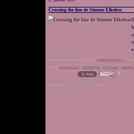
27 janvier 2019
Crossing the line de Simone Elkeless
S
h
u
o
e
POSTÉ PAR EVENUSIA À 11:36 -
COMMENTAIRES [
…
]
- PE
TAGS:
YOUNG ADULT
,
CHRONIQUE
,
EVENUSIA
,
SIMONE
VOUS AIMEZ ?
0 VOTE