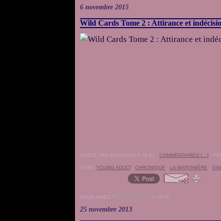
6 novembre 2015
Wild Cards Tome 2 : Attirance et indécisi
POSTÉ PAR EVENUSIA À 16:41 -
COMMENTAIRES [
…
]
- PE
TAGS:
YOUNG ADULT
,
CHRONIQUE
,
LA MARTINIÈRE
,
SI
VOUS AIMEZ ?
0 VOTE
25 novembre 2013