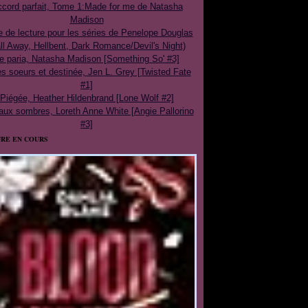
cord parfait, Tome 1:Made for me de Natasha
Madison
e de lecture pour les séries de Penelope Douglas
ll Away, Hellbent, Dark Romance/Devil's Night)
e paria, Natasha Madison [Something So' #3]
 soeurs et destinée, Jen L. Grey [Twisted Fate
#1]
Piégée, Heather Hildenbrand [Lone Wolf #2]
aux sombres, Loreth Anne White [Angie Pallorino
#3]
RE EN COURS