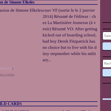
on de Simone Elkeles
couv VF (sortie le le 2 janvier
2014) Résumé de l'éditeur : ch
ez La Martinière Jeunesse (à v
enir) Résumé VO: After getting
kicked out of boarding school,
bad boy Derek Fitzpatrick has
no choice but to live with his d
itzy stepmother while his milit
ary...
RMALIEN [
#
]
WILD CARDS
: WILD CARDS