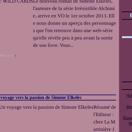
Le nouveau roman de Simone Elkeles,
l'auteure de la série Irrésistible Alchimi
e, arrive en VO le 1er octobre 2013. Ell
e nous donne un aperçu des personnage
s que l'on retrouve dans une web-série
qu'elle révèle peu à peu avant la sortie
de son livre. Vous...
RMALIEN [
#
]
Ho
voyage vers la passion de Simone Elkeles
Résumé de
Mee
l'Editeur :
Burn
chez La M
M
artinière J