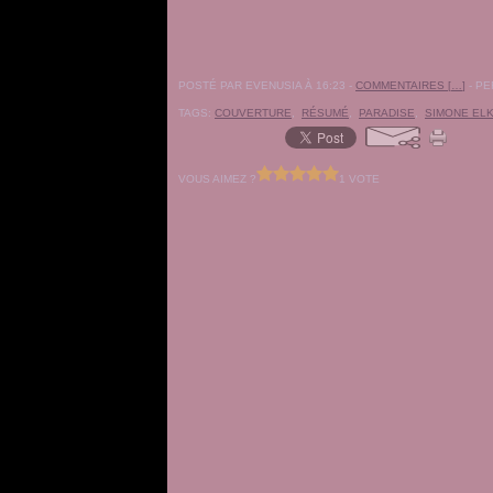
POSTÉ PAR EVENUSIA À 16:23 -
COMMENTAIRES [
…
]
- PE
TAGS:
COUVERTURE
,
RÉSUMÉ
,
PARADISE
,
SIMONE EL
VOUS AIMEZ ?
1 VOTE