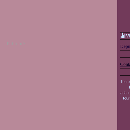
V
Publicité
Depui
Conta
Toute
adapt
tou