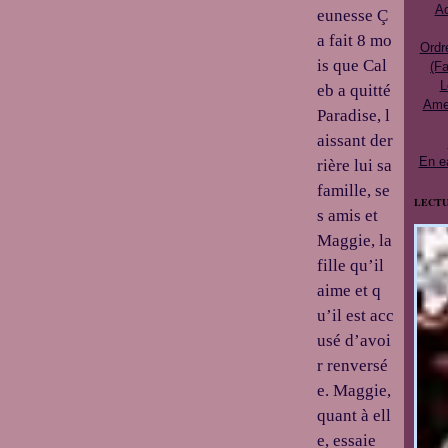
Ac
eunesse Ç
a fait 8 mo
Ordr
is que Cal
(Fa
L
eb a quitté
Ames
Paradise, l
aissant der
En e
rière lui sa
famille, se
LECTU
s amis et
Maggie, la
fille qu’il
aime et q
u’il est acc
usé d’avoi
r renversé
e. Maggie,
quant à ell
e, essaie