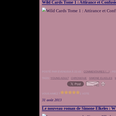
Wild Cards Tome 1 : Attirance et Confusi
POSTÉ PAR EVENUSIA À 22:42 -
COMMENTAIRES [
…
]
- PE
TAGS:
YOUNG ADULT
,
CHRONIQUE
,
SIMONE ELKELES
,
VOUS AIMEZ ?
1 VOTE
31 août 2013
Le nouveau roman de Simone Elkeles 