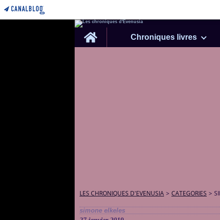
Home
Chroniques livres
LES CHRONIQUES D'EVENUSIA
>
CATEGORIES
>
S
simone elkeles