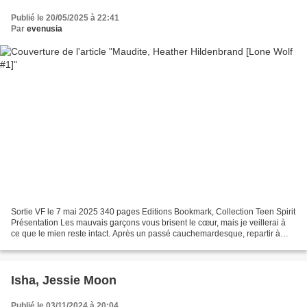
Publié le 20/05/2025 à 22:41
Par
evenusia
Sortie VF le 7 mai 2025 340 pages Editions Bookmark, Collection Teen Spirit
Présentation Les mauvais garçons vous brisent le cœur, mais je veillerai à
ce que le mien reste intact. Après un passé cauchemardesque, repartir à
zéro devrait être un rêve. Mais...
Isha, Jessie Moon
Publié le 03/11/2024 à 20:04