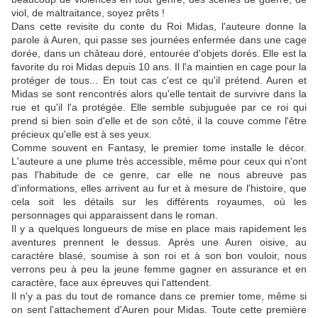
viol, de maltraitance, soyez prêts !
Dans cette revisite du conte du Roi Midas, l'auteure donne la
parole à Auren, qui passe ses journées enfermée dans une cage
dorée, dans un château doré, entourée d'objets dorés. Elle est la
favorite du roi Midas depuis 10 ans. Il l'a maintien en cage pour la
protéger de tous... En tout cas c'est ce qu'il prétend. Auren et
Midas se sont rencontrés alors qu'elle tentait de survivre dans la
rue et qu'il l'a protégée. Elle semble subjuguée par ce roi qui
prend si bien soin d'elle et de son côté, il la couve comme l'être
précieux qu'elle est à ses yeux.
Comme souvent en Fantasy, le premier tome installe le décor.
L'auteure a une plume très accessible, même pour ceux qui n'ont
pas l'habitude de ce genre, car elle ne nous abreuve pas
d'informations, elles arrivent au fur et à mesure de l'histoire, que
cela soit les détails sur les différents royaumes, où les
personnages qui apparaissent dans le roman.
Il y a quelques longueurs de mise en place mais rapidement les
aventures prennent le dessus. Après une Auren oisive, au
caractère blasé, soumise à son roi et à son bon vouloir, nous
verrons peu à peu la jeune femme gagner en assurance et en
caractère, face aux épreuves qui l'attendent.
Il n'y a pas du tout de romance dans ce premier tome, même si
on sent l'attachement d'Auren pour Midas. Toute cette première