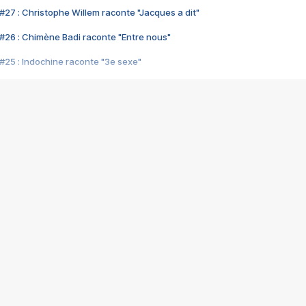
#27 : Christophe Willem raconte "Jacques a dit"
#26 : Chimène Badi raconte "Entre nous"
#25 : Indochine raconte "3e sexe"
#24 : Zaho raconte "C'est chelou"
#23 : Patrick Bruel raconte "Au café des délices"
#22 : Kyo raconte "Le chemin"
#21 : Nolwenn Leroy raconte "Cassé"
#20 : Patrick Hernandez raconte "Born to be alive"
#19 : Lorie raconte "Près de moi"
#18 : Michael Jones raconte "A nos actes manqués" (avec Jean-Jacque
#17 : Khaled raconte "Aïcha"
#16 : Corneille raconte "Parce qu'on vient de loin"