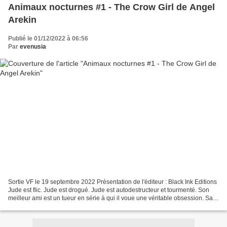
Animaux nocturnes #1 - The Crow Girl de Angel
Arekin
Publié le 01/12/2022 à 06:56
Par
evenusia
Sortie VF le 19 septembre 2022 Présentation de l'éditeur : Black Ink Editions
Jude est flic. Jude est drogué. Jude est autodestructeur et tourmenté. Son
meilleur ami est un tueur en série à qui il voue une véritable obsession. Sa
vie n’est remplie que...