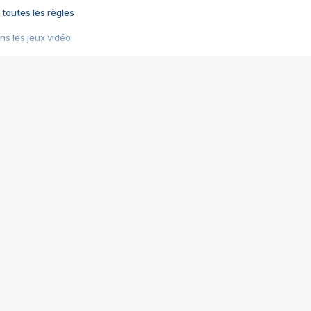
 toutes les règles
s les jeux vidéo
us choquant de Rockstar ? - Le scandale BULLY
e plus moche de Steam
du RÊVE tourne au CAUCHEMAR
pendant 8 heures
it… à tort
umiliés par un jeu vidéo
ire - Final Fantasy 8
ti un empire - Age of Empires
story DOFUS
tard, il crée l'un des pires jeux de tous les temps, MindsEye.