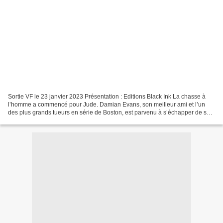
Sortie VF le 23 janvier 2023 Présentation : Editions Black Ink La chasse à
l’homme a commencé pour Jude. Damian Evans, son meilleur ami et l’un
des plus grands tueurs en série de Boston, est parvenu à s’échapper de sa
prison. Enfin libre, celui-ci a tout...