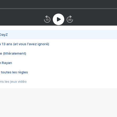
 DayZ
 a 13 ans (et vous l'avez ignoré)
e (littéralement)
im Rayan
 toutes les règles
s les jeux vidéo
us choquant de Rockstar ? - Le scandale BULLY
e plus moche de Steam
du RÊVE tourne au CAUCHEMAR