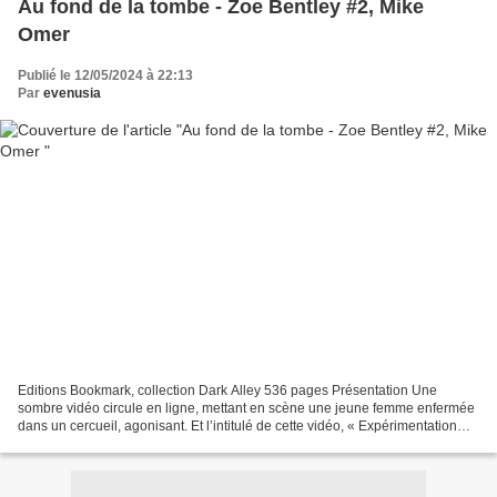
Au fond de la tombe - Zoe Bentley #2, Mike
Omer
Publié le 12/05/2024 à 22:13
Par
evenusia
Editions Bookmark, collection Dark Alley 536 pages Présentation Une
sombre vidéo circule en ligne, mettant en scène une jeune femme enfermée
dans un cercueil, agonisant. Et l’intitulé de cette vidéo, « Expérimentation
numéro un », laisse présager que...