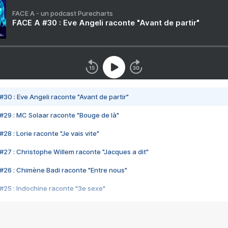
FACE A - un podcast Purecharts
FACE A #30 : Eve Angeli raconte "Avant de partir"
#30 : Eve Angeli raconte "Avant de partir"
#29 : MC Solaar raconte "Bouge de là"
28 : Lorie raconte "Je vais vite"
#27 : Christophe Willem raconte "Jacques a dit"
#26 : Chimène Badi raconte "Entre nous"
#25 : Indochine raconte "3e sexe"
#24 : Zaho raconte "C'est chelou"
#23 : Patrick Bruel raconte "Au café des délices"