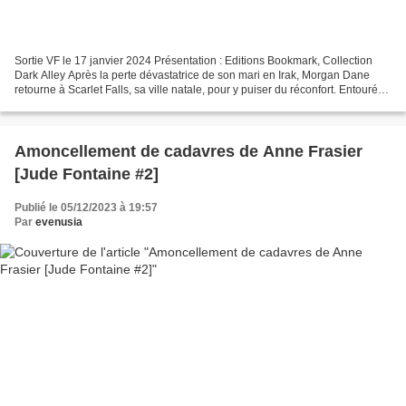
Sortie VF le 17 janvier 2024 Présentation : Editions Bookmark, Collection
Dark Alley Après la perte dévastatrice de son mari en Irak, Morgan Dane
retourne à Scarlet Falls, sa ville natale, pour y puiser du réconfort. Entourée
de sa famille, elle retrouve...
Amoncellement de cadavres de Anne Frasier
[Jude Fontaine #2]
Publié le 05/12/2023 à 19:57
Par
evenusia