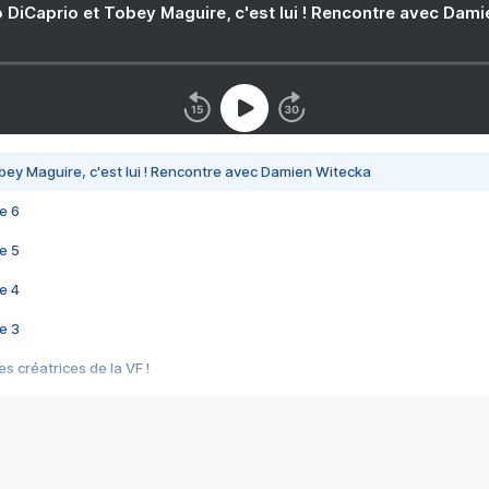
 DiCaprio et Tobey Maguire, c'est lui ! Rencontre avec Dam
bey Maguire, c'est lui ! Rencontre avec Damien Witecka
e 6
e 5
e 4
e 3
s créatrices de la VF !
e 2
e 1
e Mektoub My Love arrive enfin ! Rencontre avec Shaïn Boumedine et Sal