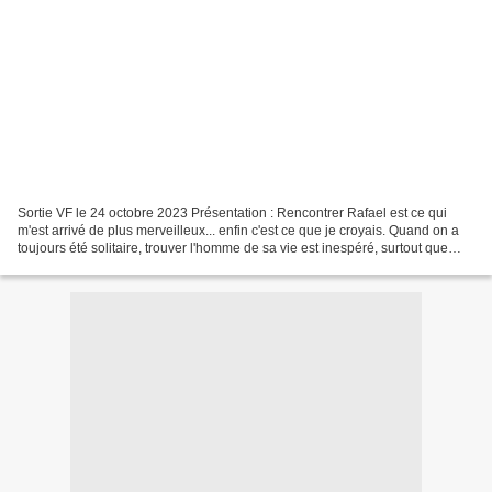
Sortie VF le 24 octobre 2023 Présentation : Rencontrer Rafael est ce qui
m'est arrivé de plus merveilleux... enfin c'est ce que je croyais. Quand on a
toujours été solitaire, trouver l'homme de sa vie est inespéré, surtout que
Rafael a accepté de m'accompagner...